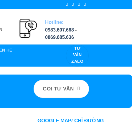
Hotline:
0983.607.668
-
N
0869.685.636
TƯ
IÊN HỆ
VẤN
ZALO
GỌI TƯ VẤN
GOOGLE MAP/ CHỈ ĐƯỜNG