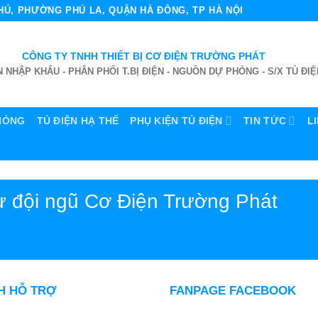
 PHÚ, PHƯỜNG PHÚ LA, QUẬN HÀ ĐÔNG, TP HÀ NỘI
CÔNG TY TNHH THIẾT BỊ CƠ ĐIỆN TRƯỜNG PHÁT
 NHẬP KHẨU - PHÂN PHỐI T.BỊ ĐIỆN - NGUỒN DỰ PHÒNG - S/X TỦ ĐIỆ
HÒNG
TỦ ĐIỆN HẠ THẾ
PHỤ KIỆN TỦ ĐIỆN
TIN TỨC
L
ừ đội ngũ Cơ Điện Trường Phát
H HỖ TRỢ
FANPAGE FACEBOOK