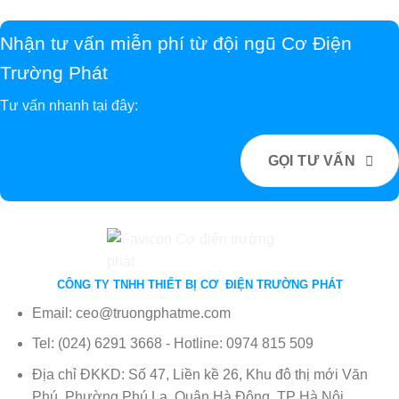
Nhận tư vấn miễn phí từ đội ngũ Cơ Điện
Trường Phát
Tư vấn nhanh tại đây:
GỌI TƯ VẤN
CÔNG TY TNHH THIẾT BỊ CƠ ĐIỆN TRƯỜNG PHÁT
Email: ceo@truongphatme.com
Tel: (024) 6291 3668 - Hotline: 0974 815 509
Địa chỉ ĐKKD: Số 47, Liền kề 26, Khu đô thị mới Văn
Phú, Phường Phú La, Quận Hà Đông, TP Hà Nội