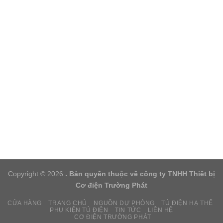
Copyright © 2026
. Bản quyền thuộc về công ty TNHH Thiết bị
Cơ điện Trường Phát
CỬA HÀNG
TRANG CHỦ
NGUỒN DỰ PHÒNG
TỦ ĐIỆN HẠ THẾ
PHỤ KIỆN TỦ ĐIỆN
TIN TỨC
LIÊN HỆ
CƠ ĐIỆN TRƯỜNG PHÁT