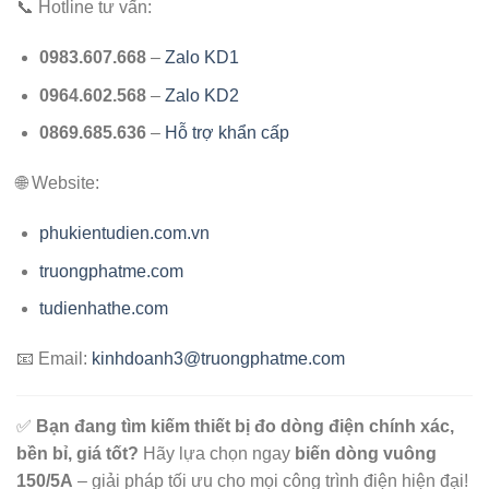
📞 Hotline tư vấn:
0983.607.668
–
Zalo KD1
0964.602.568
–
Zalo KD2
0869.685.636
–
Hỗ trợ khẩn cấp
🌐 Website:
phukientudien.com.vn
truongphatme.com
tudienhathe.com
📧 Email:
kinhdoanh3@truongphatme.com
✅
Bạn đang tìm kiếm thiết bị đo dòng điện chính xác,
bền bỉ, giá tốt?
Hãy lựa chọn ngay
biến dòng vuông
150/5A
– giải pháp tối ưu cho mọi công trình điện hiện đại!