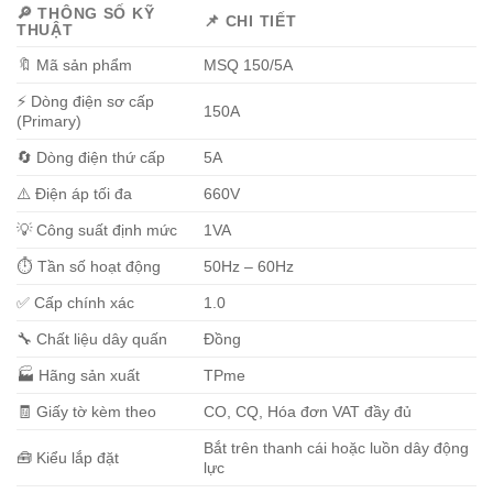
🔎
THÔNG SỐ KỸ
📌
CHI TIẾT
THUẬT
🔖 Mã sản phẩm
MSQ 150/5A
⚡ Dòng điện sơ cấp
150A
(Primary)
🔄 Dòng điện thứ cấp
5A
⚠️ Điện áp tối đa
660V
💡 Công suất định mức
1VA
⏱️ Tần số hoạt động
50Hz – 60Hz
✅ Cấp chính xác
1.0
🔧 Chất liệu dây quấn
Đồng
🏭 Hãng sản xuất
TPme
🧾 Giấy tờ kèm theo
CO, CQ, Hóa đơn VAT đầy đủ
Bắt trên thanh cái hoặc luồn dây động
🧰 Kiểu lắp đặt
lực