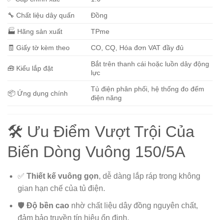
🔧 Chất liệu dây quấn
Đồng
🏭 Hãng sản xuất
TPme
🧾 Giấy tờ kèm theo
CO, CQ, Hóa đơn VAT đầy đủ
Bắt trên thanh cái hoặc luồn dây động
🧰 Kiểu lắp đặt
lực
Tủ điện phân phối, hệ thống đo đếm
📦 Ứng dụng chính
điện năng
🛠️ Ưu Điểm Vượt Trội Của
Biến Dòng Vuông 150/5A
✅
Thiết kế vuông gọn
, dễ dàng lắp ráp trong không
gian hạn chế của tủ điện.
🛡️
Độ bền cao
nhờ chất liệu dây đồng nguyên chất,
đảm bảo truyền tín hiệu ổn định.