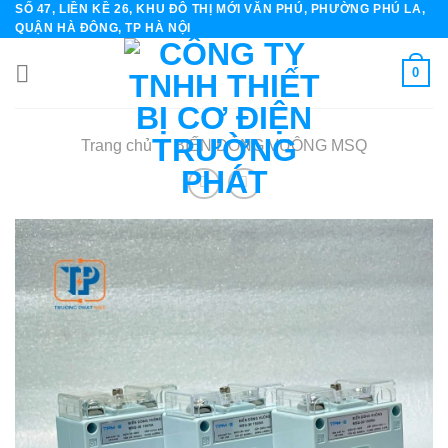
SỐ 47, LIỀN KỀ 26, KHU ĐÔ THỊ MỚI VĂN PHÚ, PHƯỜNG PHÚ LA,
Skip
QUẬN HÀ ĐÔNG, TP HÀ NỘI
to
content
0
Trang chủ
/
BIẾN DÒNG VUÔNG MSQ