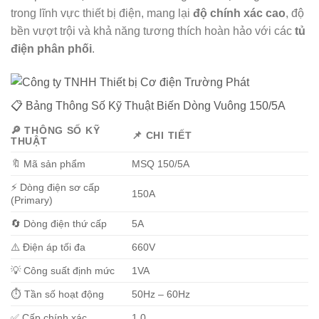
trong lĩnh vực thiết bị điện, mang lại
độ chính xác cao
, độ
bền vượt trội và khả năng tương thích hoàn hảo với các
tủ
điện phân phối
.
📋 Bảng Thông Số Kỹ Thuật Biến Dòng Vuông 150/5A
🔎
THÔNG SỐ KỸ
📌
CHI TIẾT
THUẬT
🔖 Mã sản phẩm
MSQ 150/5A
⚡ Dòng điện sơ cấp
150A
(Primary)
🔄 Dòng điện thứ cấp
5A
⚠️ Điện áp tối đa
660V
💡 Công suất định mức
1VA
⏱️ Tần số hoạt động
50Hz – 60Hz
✅ Cấp chính xác
1.0