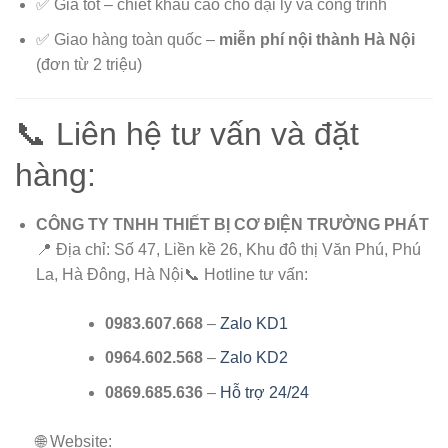
✅ Giá tốt – chiết khấu cao cho đại lý và công trình
✅ Giao hàng toàn quốc –
miễn phí nội thành Hà Nội
(đơn từ 2 triệu)
📞 Liên hệ tư vấn và đặt
hàng:
CÔNG TY TNHH THIẾT BỊ CƠ ĐIỆN TRƯỜNG PHÁT
📍 Địa chỉ: Số 47, Liền kề 26, Khu đô thị Văn Phú, Phú
La, Hà Đông, Hà Nội📞 Hotline tư vấn:
0983.607.668
–
Zalo KD1
0964.602.568
–
Zalo KD2
0869.685.636
–
Hỗ trợ 24/24
🌐 Website: