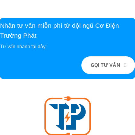
Nhận tư vấn miễn phí từ đội ngũ Cơ Điện
Trường Phát
Tư vấn nhanh tại đây:
GỌI TƯ VẤN