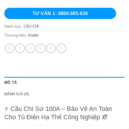
TƯ VẤN 1: 0869.685.636
Danh mục:
CẦU CHÌ
Thương hiệu:
Andeli
MÔ TẢ
ĐÁNH GIÁ (0)
⚡ Cầu Chì Sứ 100A – Bảo Vệ An Toàn
Cho Tủ Điện Hạ Thế Công Nghiệp 🧯