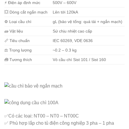
⚡ Điện áp định mức
500V – 600V
💥 Dòng cắt ngắn mạch
Lên tới 120kA
⚙️ Loại cầu chì
gL (bảo vệ tổng: quá tải + ngắn mạch)
🧱 Vật liệu
Sứ chịu nhiệt cao cấp
📏 Tiêu chuẩn
IEC 60269, VDE 0636
⚖️ Trọng lượng
~0.2 – 0.3 kg
🧰 Tương thích
Vỏ cầu chì Sist 101 / Sist 160
✅Có các loại: NT00 – NT0 – NT00C
✅ Phù hợp lắp cho tủ điện công nghiệp 3 pha – 1 pha