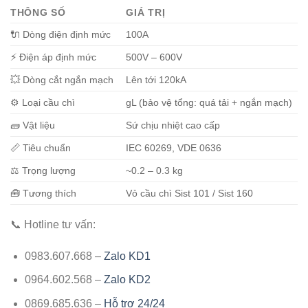
THÔNG SỐ
GIÁ TRỊ
🔌 Dòng điện định mức
100A
⚡ Điện áp định mức
500V – 600V
💥 Dòng cắt ngắn mạch
Lên tới 120kA
⚙️ Loại cầu chì
gL (bảo vệ tổng: quá tải + ngắn mạch)
🧱 Vật liệu
Sứ chịu nhiệt cao cấp
📏 Tiêu chuẩn
IEC 60269, VDE 0636
⚖️ Trọng lượng
~0.2 – 0.3 kg
🧰 Tương thích
Vỏ cầu chì Sist 101 / Sist 160
📞 Hotline tư vấn:
0983.607.668 –
Zalo KD1
0964.602.568 –
Zalo KD2
0869.685.636 –
Hỗ trợ 24/24