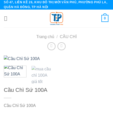
SỐ 47, LIỀN KỀ 26, KHU ĐÔ THỊ MỚI VĂN PHÚ, PHƯỜNG PHÚ LA,
Skip
QUẬN HÀ ĐÔNG, TP HÀ NỘI
to
content
0
Trang chủ
/
CẦU CHÌ
Cầu Chì Sứ 100A
Cầu Chì Sứ 100A