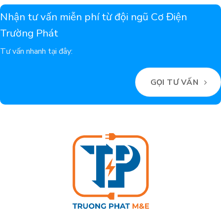
Nhận tư vấn miễn phí từ đội ngũ Cơ Điện
Trường Phát
Tư vấn nhanh tại đây:
GỌI TƯ VẤN