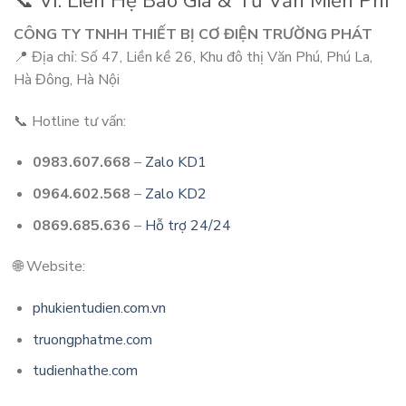
📞 VI. Liên Hệ Báo Giá & Tư Vấn Miễn Phí
CÔNG TY TNHH THIẾT BỊ CƠ ĐIỆN TRƯỜNG PHÁT
📍 Địa chỉ: Số 47, Liền kề 26, Khu đô thị Văn Phú, Phú La,
Hà Đông, Hà Nội
📞 Hotline tư vấn:
0983.607.668
–
Zalo KD1
0964.602.568
–
Zalo KD2
0869.685.636
–
Hỗ trợ 24/24
🌐 Website:
phukientudien.com.vn
truongphatme.com
tudienhathe.com