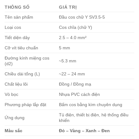
THÔNG SỐ
GIÁ TRỊ
Tên sản phẩm
Đầu cos chữ Y SV3.5-5
Loại cos
Cos chĩa (chữ Y)
Tiết diện dây
2.5 – 4.0 mm²
Cỡ vít tiêu chuẩn
5 mm
Đường kính miệng cos
~5.3 mm
(d2)
Chiều dài tổng (L)
~22 – 24 mm
Chất liệu lõi
Đồng / Đồng mạ
Vỏ bọc
Nhựa PVC cách điện
Phương pháp lắp đặt
Bấm cos bằng kìm chuyên dụng
Tủ điện, thiết bị điện, hệ thống điều
Ứng dụng
khiển
Màu sắc
Đỏ – Vàng – Xanh – Đen