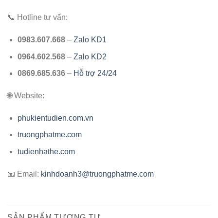
📞 Hotline tư vấn:
0983.607.668
–
Zalo KD1
0964.602.568
–
Zalo KD2
0869.685.636
–
Hỗ trợ 24/24
🌐 Website:
phukientudien.com.vn
truongphatme.com
tudienhathe.com
📧 Email:
kinhdoanh3@truongphatme.com
SẢN PHẨM TƯƠNG TỰ