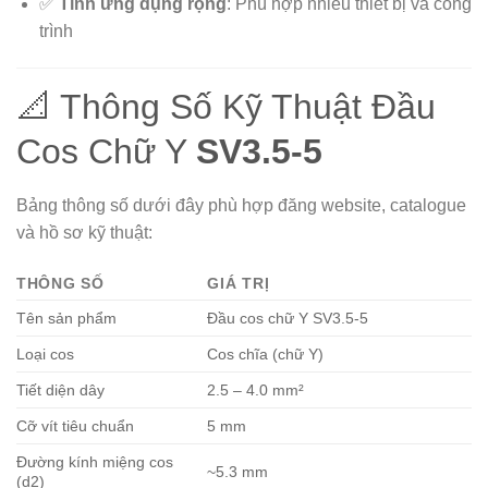
✅
Tính ứng dụng rộng
: Phù hợp nhiều thiết bị và công
trình
📐 Thông Số Kỹ Thuật Đầu
Cos Chữ Y
SV3.5-5
Bảng thông số dưới đây phù hợp đăng website, catalogue
và hồ sơ kỹ thuật:
THÔNG SỐ
GIÁ TRỊ
Tên sản phẩm
Đầu cos chữ Y SV3.5-5
Loại cos
Cos chĩa (chữ Y)
Tiết diện dây
2.5 – 4.0 mm²
Cỡ vít tiêu chuẩn
5 mm
Đường kính miệng cos
~5.3 mm
(d2)