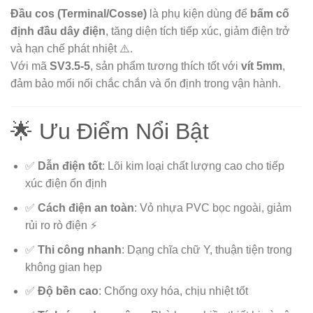
Đầu cos (Terminal/Cosse)
là phụ kiện dùng để
bấm cố
định đầu dây điện
, tăng diện tích tiếp xúc, giảm điện trở
và hạn chế phát nhiệt ⚠️.
Với mã
SV3.5-5
, sản phẩm tương thích tốt với
vít 5mm
,
đảm bảo mối nối chắc chắn và ổn định trong vận hành.
🌟 Ưu Điểm Nổi Bật
✅
Dẫn điện tốt
: Lõi kim loại chất lượng cao cho tiếp
xúc điện ổn định
✅
Cách điện an toàn
: Vỏ nhựa PVC bọc ngoài, giảm
rủi ro rò điện ⚡
✅
Thi công nhanh
: Dạng chĩa chữ Y, thuận tiện trong
không gian hẹp
✅
Độ bền cao
: Chống oxy hóa, chịu nhiệt tốt