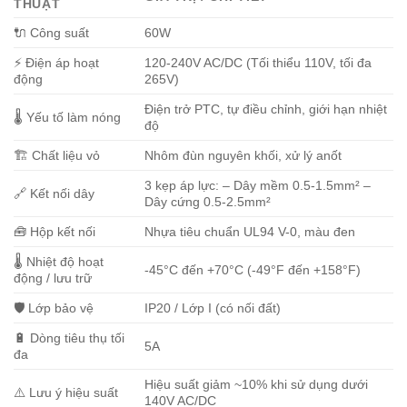
THUẬT
🔌 Công suất
60W
⚡ Điện áp hoạt
120-240V AC/DC (Tối thiểu 110V, tối đa
động
265V)
Điện trở PTC, tự điều chỉnh, giới hạn nhiệt
🌡️ Yếu tố làm nóng
độ
🏗️ Chất liệu vỏ
Nhôm đùn nguyên khối, xử lý anốt
3 kẹp áp lực: – Dây mềm 0.5-1.5mm² –
🔗 Kết nối dây
Dây cứng 0.5-2.5mm²
🧰 Hộp kết nối
Nhựa tiêu chuẩn UL94 V-0, màu đen
🌡️ Nhiệt độ hoạt
-45°C đến +70°C (-49°F đến +158°F)
động / lưu trữ
🛡️ Lớp bảo vệ
IP20 / Lớp I (có nối đất)
🔋 Dòng tiêu thụ tối
5A
đa
Hiệu suất giảm ~10% khi sử dụng dưới
⚠️ Lưu ý hiệu suất
140V AC/DC