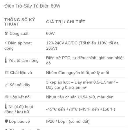
Điện Trở Sấy Tủ Điện 60W
THÔNG SỐ KỸ
GIÁ TRỊ / CHI TIẾT
THUẬT
🔌 Công suất
60W
⚡ Điện áp hoạt
120-240V AC/DC (Tối thiểu 110V, tối đa
động
265V)
Điện trở PTC, tự điều chỉnh, giới hạn nhiệt
🌡️ Yếu tố làm nóng
độ
🏗️ Chất liệu vỏ
Nhôm đùn nguyên khối, xử lý anốt
3 kẹp áp lực: – Dây mềm 0.5-1.5mm² –
🔗 Kết nối dây
Dây cứng 0.5-2.5mm²
🧰 Hộp kết nối
Nhựa tiêu chuẩn UL94 V-0, màu đen
🌡️ Nhiệt độ hoạt
-45°C đến +70°C (-49°F đến +158°F)
động / lưu trữ
🛡️ Lớp bảo vệ
IP20 / Lớp I (có nối đất)