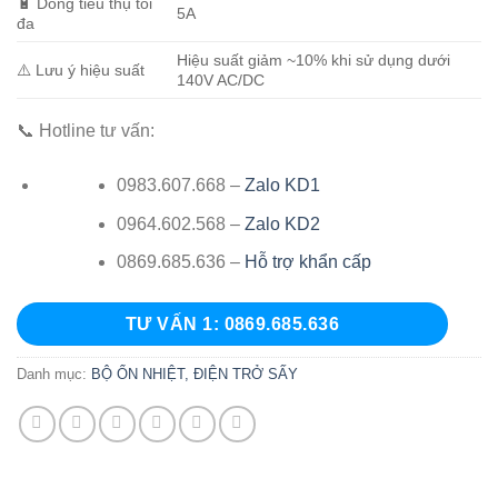
🔋 Dòng tiêu thụ tối
5A
đa
Hiệu suất giảm ~10% khi sử dụng dưới
⚠️ Lưu ý hiệu suất
140V AC/DC
📞 Hotline tư vấn:
0983.607.668 –
Zalo KD1
0964.602.568 –
Zalo KD2
0869.685.636 –
Hỗ trợ khẩn cấp
TƯ VẤN 1: 0869.685.636
Danh mục:
BỘ ỔN NHIỆT, ĐIỆN TRỞ SẤY