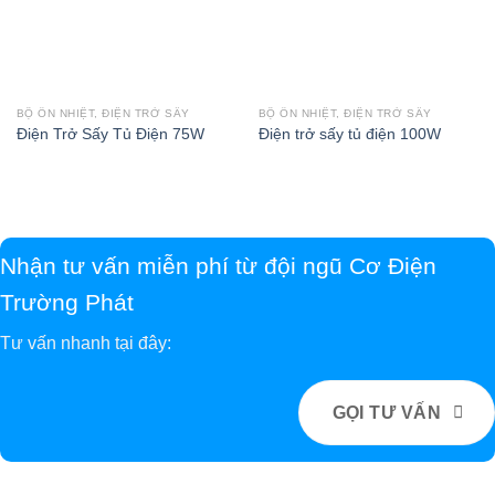
BỘ ỔN NHIỆT, ĐIỆN TRỞ SẤY
BỘ ỔN NHIỆT, ĐIỆN TRỞ SẤY
Điện Trở Sấy Tủ Điện 75W
Điện trở sấy tủ điện 100W
Nhận tư vấn miễn phí từ đội ngũ Cơ Điện
Trường Phát
Tư vấn nhanh tại đây:
GỌI TƯ VẤN