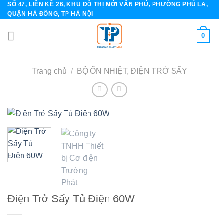
SỐ 47, LIỀN KỀ 26, KHU ĐÔ THỊ MỚI VĂN PHÚ, PHƯỜNG PHÚ LA,
Skip
QUẬN HÀ ĐÔNG, TP HÀ NỘI
to
content
0
Trang chủ
/
BỘ ỔN NHIỆT, ĐIỆN TRỞ SẤY
Điện Trở Sấy Tủ Điện 60W