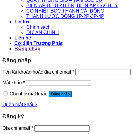
QUẠT THÔNG GIÓ – TẤM LỌC BỤI
BIẾN ÁP ĐIỀU KHIỂN, BIẾN ÁP CÁCH LY
CO NHIỆT BỌC THANH CÁI ĐỒNG
THANH LƯỢC ĐỒNG 1P-2P-3P-4P
Tin tức
Chính sách
DỰ ÁN CHÍNH
Liên hệ
Cơ điện Trường Phát
Đăng nhập
Đăng nhập
Tên tài khoản hoặc địa chỉ email
*
Mật khẩu
*
Ghi nhớ mật khẩu
Đăng nhập
Quên mật khẩu?
Đăng ký
Địa chỉ email
*