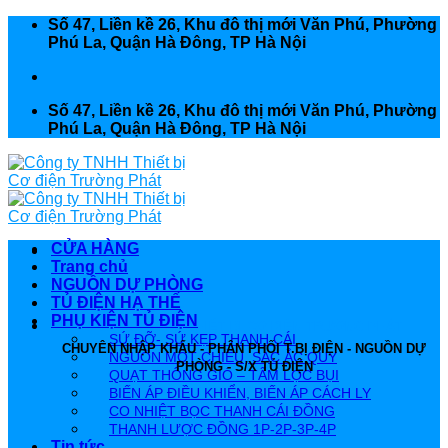
Skip
Số 47, Liền kề 26, Khu đô thị mới Văn Phú, Phường
to
Phú La, Quận Hà Đông, TP Hà Nội
content
Số 47, Liền kề 26, Khu đô thị mới Văn Phú, Phường
Phú La, Quận Hà Đông, TP Hà Nội
CỬA HÀNG
Trang chủ
NGUỒN DỰ PHÒNG
TỦ ĐIỆN HẠ THẾ
PHỤ KIỆN TỦ ĐIỆN
CÔNG TY TNHH THIẾT BỊ CƠ ĐIỆN TRƯỜNG PHÁT
SỨ ĐỠ- SỨ KẸP THANH CÁI
CHUYÊN NHẬP KHẨU - PHÂN PHỐI T.BỊ ĐIỆN - NGUỒN DỰ
NGUỒN MỘT CHIỀU, SẠC ẮC QUY
PHÒNG - S/X TỦ ĐIỆN
QUẠT THÔNG GIÓ – TẤM LỌC BỤI
BIẾN ÁP ĐIỀU KHIỂN, BIẾN ÁP CÁCH LY
CO NHIỆT BỌC THANH CÁI ĐỒNG
THANH LƯỢC ĐỒNG 1P-2P-3P-4P
Tin tức