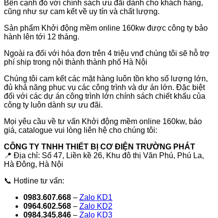
Bên cạnh đó với chính sách ưu đãi dành cho khách hàng,
cũng như sự cam kết về uy tín và chất lượng.
Sản phẩm Khởi động mềm online 160kw được công ty bảo
hành lên tới 12 tháng.
Ngoài ra đối với hóa đơn trên 4 triệu vnđ chúng tôi sẽ hỗ trợ
phí ship trong nội thành thành phố Hà Nội
Chúng tôi cam kết các mặt hàng luôn tồn kho số lượng lớn,
đủ khả năng phục vụ các công trình và dự án lớn. Đặc biệt
đối với các dự án công trình lớn chính sách chiết khấu của
công ty luôn dành sự ưu đãi.
Mọi yêu cầu về tư vấn Khởi động mềm online 160kw, báo
giá, catalogue vui lòng liên hệ cho chúng tôi:
CÔNG TY TNHH THIẾT BỊ CƠ ĐIỆN TRƯỜNG PHÁT
📍 Địa chỉ: Số 47, Liền kề 26, Khu đô thị Văn Phú, Phú La,
Hà Đông, Hà Nội
📞 Hotline tư vấn:
0983.607.668
–
Zalo KD1
0964.602.568
–
Zalo KD2
0984.345.846
–
Zalo KD3