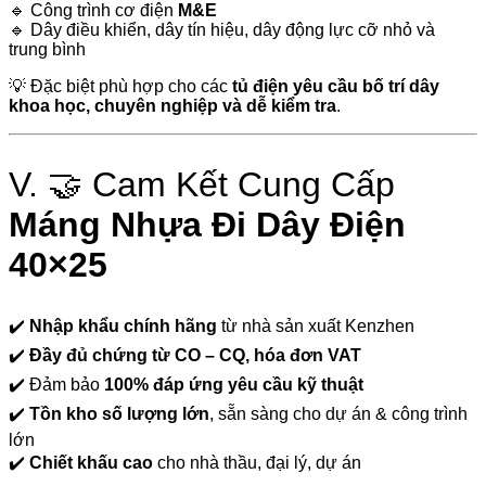
🔹 Công trình cơ điện
M&E
🔹 Dây điều khiển, dây tín hiệu, dây động lực cỡ nhỏ và
trung bình
💡 Đặc biệt phù hợp cho các
tủ điện yêu cầu bố trí dây
khoa học, chuyên nghiệp và dễ kiểm tra
.
V. 🤝 Cam Kết Cung Cấp
Máng Nhựa Đi Dây Điện
40×25
✔️
Nhập khẩu chính hãng
từ nhà sản xuất Kenzhen
✔️
Đầy đủ chứng từ CO – CQ, hóa đơn VAT
✔️ Đảm bảo
100% đáp ứng yêu cầu kỹ thuật
✔️
Tồn kho số lượng lớn
, sẵn sàng cho dự án & công trình
lớn
✔️
Chiết khấu cao
cho nhà thầu, đại lý, dự án