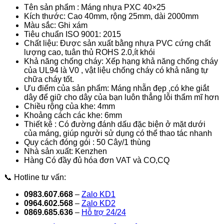
Tên sản phẩm : Máng nhựa PXC 40×25
Kích thước: Cao 40mm, rộng 25mm, dài 2000mm
Màu sắc: Ghi xám
Tiêu chuẩn ISO 9001: 2015
Chất liệu: Được sản xuất bằng nhựa PVC cứng chất
lượng cao, tuân thủ ROHS 2.0,ít khói
Khả năng chống cháy: Xếp hạng khả năng chống cháy
của UL94 là V0 , vật liệu chống cháy có khả năng tự
chữa cháy tốt.
Ưu điểm của sản phẩm: Máng nhẵn đẹp ,có khe giắt
dây để giữ cho dây của bạn luôn thẳng lỗi thẩm mĩ hơn
Chiều rộng của khe: 4mm
Khoảng cách các khe: 6mm
Thiết kê : Có đường đánh dấu đặc biện ở mặt dưới
của máng, giúp người sử dụng có thể thao tác nhanh
Quy cách đóng gói : 50 Cây/1 thùng
Nhà sản xuất: Kenzhen
Hàng Có đầy đủ hóa đơn VAT và CO,CQ
📞 Hotline tư vấn:
0983.607.668
–
Zalo KD1
0964.602.568
–
Zalo KD2
0869.685.636
–
Hỗ trợ 24/24