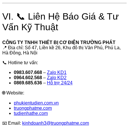
VI. 📞 Liên Hệ Báo Giá & Tư
Vấn Kỹ Thuật
CÔNG TY TNHH THIẾT BỊ CƠ ĐIỆN TRƯỜNG PHÁT
📍 Địa chỉ: Số 47, Liền kề 26, Khu đô thị Văn Phú, Phú La,
Hà Đông, Hà Nội
📞 Hotline tư vấn:
0983.607.668
–
Zalo KD1
0964.602.568
–
Zalo KD2
0869.685.636
–
Hỗ trợ 24/24
🌐 Website:
phukientudien.com.vn
truongphatme.com
tudienhathe.com
📧 Email:
kinhdoanh3@truongphatme.com