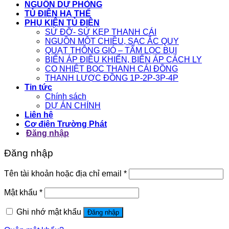
NGUỒN DỰ PHÒNG
TỦ ĐIỆN HẠ THẾ
PHỤ KIỆN TỦ ĐIỆN
SỨ ĐỠ- SỨ KẸP THANH CÁI
NGUỒN MỘT CHIỀU, SẠC ẮC QUY
QUẠT THÔNG GIÓ – TẤM LỌC BỤI
BIẾN ÁP ĐIỀU KHIỂN, BIẾN ÁP CÁCH LY
CO NHIỆT BỌC THANH CÁI ĐỒNG
THANH LƯỢC ĐỒNG 1P-2P-3P-4P
Tin tức
Chính sách
DỰ ÁN CHÍNH
Liên hệ
Cơ điện Trường Phát
Đăng nhập
Đăng nhập
Tên tài khoản hoặc địa chỉ email
*
Mật khẩu
*
Ghi nhớ mật khẩu
Đăng nhập