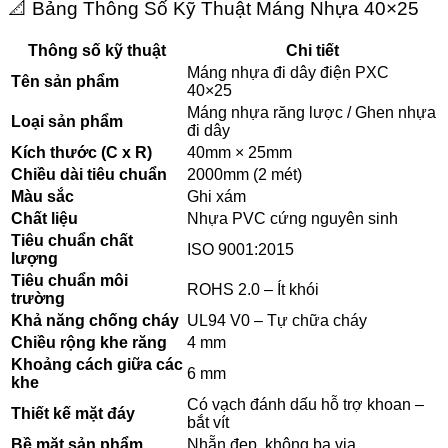
📐 Bảng Thông Số Kỹ Thuật Máng Nhựa 40×25
Thông số kỹ thuật
Chi tiết
Máng nhựa đi dây điện PXC
Tên sản phẩm
40×25
Máng nhựa răng lược / Ghen nhựa
Loại sản phẩm
đi dây
Kích thước (C x R)
40mm × 25mm
Chiều dài tiêu chuẩn
2000mm (2 mét)
Màu sắc
Ghi xám
Chất liệu
Nhựa PVC cứng nguyên sinh
Tiêu chuẩn chất
ISO 9001:2015
lượng
Tiêu chuẩn môi
ROHS 2.0 – Ít khói
trường
Khả năng chống cháy
UL94 V0 – Tự chữa cháy
Chiều rộng khe răng
4 mm
Khoảng cách giữa các
6 mm
khe
Có vạch đánh dấu hỗ trợ khoan –
Thiết kế mặt đáy
bắt vít
Bề mặt sản phẩm
Nhẵn đẹp, không ba via