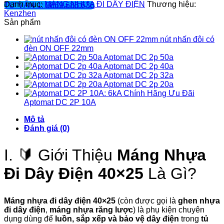
Danh mục:
MÁNG NHỰA ĐI DÂY ĐIỆN
Thương hiệu:
TƯ VẤN 1: 0869.685.636
Kenzhen
Sản phẩm
nút nhấn đôi có
đèn ON OFF 22mm
Aptomat DC 2p 50a
Aptomat DC 2p 40a
Aptomat DC 2p 32a
Aptomat DC 2p 20a
Aptomat DC 2P 10A
Mô tả
Đánh giá (0)
I. 🔰 Giới Thiệu
Máng Nhựa
Đi Dây Điện 40×25
Là Gì?
Máng nhựa đi dây điện 40×25
(còn được gọi là
ghen nhựa
đi dây điện
,
máng nhựa răng lược
) là phụ kiện chuyên
dụng dùng để
luồn, sắp xếp và bảo vệ dây điện
trong
tủ