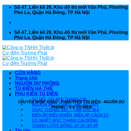
Skip
Số 47, Liền kề 26, Khu đô thị mới Văn Phú, Phường
to
Phú La, Quận Hà Đông, TP Hà Nội
content
Số 47, Liền kề 26, Khu đô thị mới Văn Phú, Phường
Phú La, Quận Hà Đông, TP Hà Nội
CỬA HÀNG
Trang chủ
NGUỒN DỰ PHÒNG
TỦ ĐIỆN HẠ THẾ
PHỤ KIỆN TỦ ĐIỆN
CÔNG TY TNHH THIẾT BỊ CƠ ĐIỆN TRƯỜNG PHÁT
SỨ ĐỠ- SỨ KẸP THANH CÁI
CHUYÊN NHẬP KHẨU - PHÂN PHỐI T.BỊ ĐIỆN - NGUỒN DỰ
NGUỒN MỘT CHIỀU, SẠC ẮC QUY
PHÒNG - S/X TỦ ĐIỆN
QUẠT THÔNG GIÓ – TẤM LỌC BỤI
BIẾN ÁP ĐIỀU KHIỂN, BIẾN ÁP CÁCH LY
CO NHIỆT BỌC THANH CÁI ĐỒNG
THANH LƯỢC ĐỒNG 1P-2P-3P-4P
Tin tức