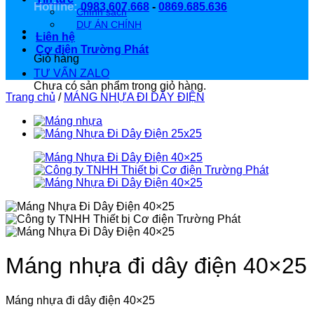
Hotline:
0983.607.668
-
0869.685.636
Chính sách
DỰ ÁN CHÍNH
0
Liên hệ
Cơ điện Trường Phát
Giỏ hàng
TƯ VẤN ZALO
Chưa có sản phẩm trong giỏ hàng.
Trang chủ
/
MÁNG NHỰA ĐI DÂY ĐIỆN
Máng nhựa đi dây điện 40×25
Máng nhựa đi dây điện 40×25