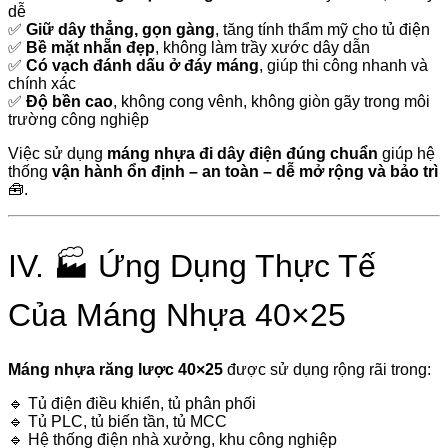
dễ
✅
Giữ dây thẳng, gọn gàng
, tăng tính thẩm mỹ cho tủ điện
✅
Bề mặt nhẵn đẹp
, không làm trầy xước dây dẫn
✅
Có vạch đánh dấu ở đáy máng
, giúp thi công nhanh và
chính xác
✅
Độ bền cao
, không cong vênh, không giòn gãy trong môi
trường công nghiệp
Việc sử dụng
máng nhựa đi dây điện đúng chuẩn
giúp hệ
thống
vận hành ổn định – an toàn – dễ mở rộng và bảo trì
🧰.
IV. 🏭 Ứng Dụng Thực Tế
Của Máng Nhựa 40×25
Máng nhựa răng lược 40×25
được sử dụng rộng rãi trong:
🔹 Tủ điện điều khiển, tủ phân phối
🔹 Tủ PLC, tủ biến tần, tủ MCC
🔹 Hệ thống điện nhà xưởng, khu công nghiệp