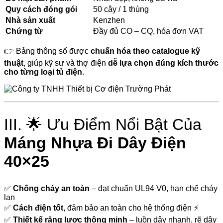
Quy cách đóng gói
50 cây / 1 thùng
Nhà sản xuất
Kenzhen
Chứng từ
Đầy đủ CO – CQ, hóa đơn VAT
👉 Bảng thông số được
chuẩn hóa theo catalogue kỹ
thuật
, giúp kỹ sư và thợ điện
dễ lựa chọn đúng kích thước
cho từng loại tủ điện
.
III. 🌟 Ưu Điểm Nổi Bật Của
Máng Nhựa Đi Dây Điện
40×25
✅
Chống cháy an toàn
– đạt chuẩn UL94 V0, hạn chế cháy
lan
✅
Cách điện tốt
, đảm bảo an toàn cho hệ thống điện ⚡
✅
Thiết kế răng lược thông minh
– luồn dây nhanh, rẽ dây