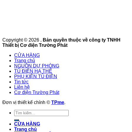
Copyright © 2026
. Bản quyền thuộc về công ty TNHH
Thiết bị Cơ điện Trường Phát
CỬA HÀNG
Trang chủ
NGUỒN DỰ PHÒNG
TỦ ĐIỆN HẠ THẾ
PHỤ KIỆN TỦ ĐIỆN
Tin tức
Liên hệ
Cơ điện Trường Phát
Đơn vị thiết kế chính ©
TPme
.
Tìm
kiếm:
CỬA HÀNG
Trang chủ