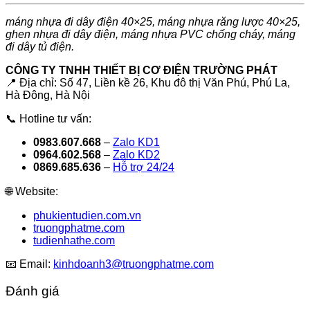
máng nhựa đi dây điện 40×25, máng nhựa răng lược 40×25,
ghen nhựa đi dây điện, máng nhựa PVC chống cháy, máng
đi dây tủ điện.
CÔNG TY TNHH THIẾT BỊ CƠ ĐIỆN TRƯỜNG PHÁT
📍 Địa chỉ: Số 47, Liền kề 26, Khu đô thị Văn Phú, Phú La,
Hà Đông, Hà Nội
📞 Hotline tư vấn:
0983.607.668
–
Zalo KD1
0964.602.568
–
Zalo KD2
0869.685.636
–
Hỗ trợ 24/24
🌐 Website:
phukientudien.com.vn
truongphatme.com
tudienhathe.com
📧 Email:
kinhdoanh3@truongphatme.com
Đánh giá