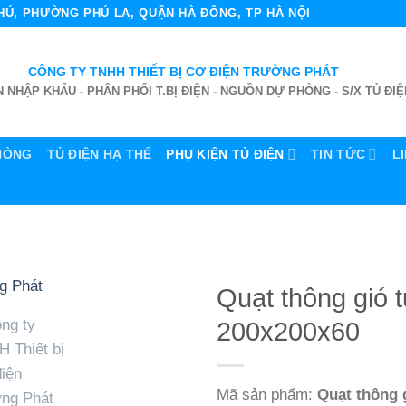
 PHÚ, PHƯỜNG PHÚ LA, QUẬN HÀ ĐÔNG, TP HÀ NỘI
CÔNG TY TNHH THIẾT BỊ CƠ ĐIỆN TRƯỜNG PHÁT
 NHẬP KHẨU - PHÂN PHỐI T.BỊ ĐIỆN - NGUỒN DỰ PHÒNG - S/X TỦ ĐIỆ
HÒNG
TỦ ĐIỆN HẠ THẾ
PHỤ KIỆN TỦ ĐIỆN
TIN TỨC
L
Quạt thông gió t
200x200x60
Mã sản phẩm:
Quạt thông g