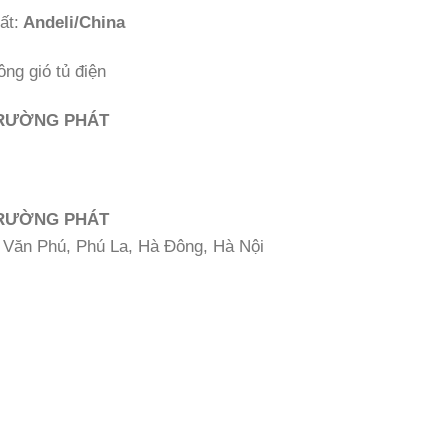
ất:
Andeli/China
ông gió tủ điện
TRƯỜNG PHÁT
TRƯỜNG PHÁT
hị Văn Phú, Phú La, Hà Đông, Hà Nội