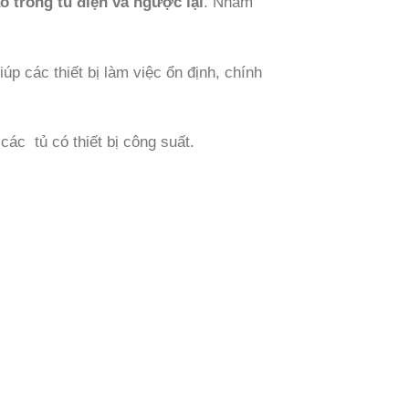
o trong tủ điện và ngược lại
. Nhằm
úp các thiết bị làm việc ổn định, chính
các tủ có thiết bị công suất.