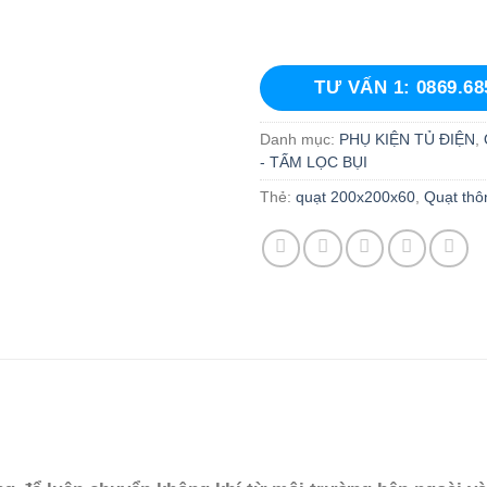
TƯ VẤN 1: 0869.68
Danh mục:
PHỤ KIỆN TỦ ĐIỆN
,
- TẤM LỌC BỤI
Thẻ:
quạt 200x200x60
,
Quạt thôn