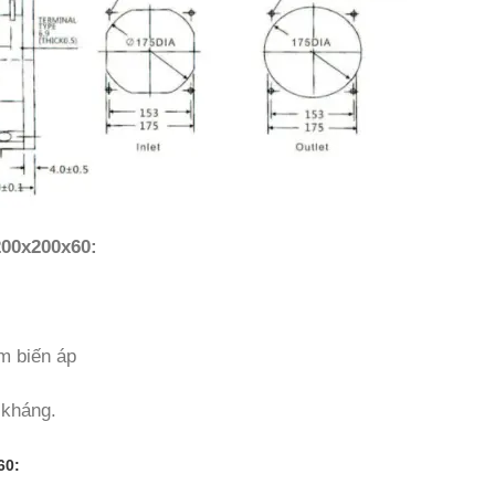
200x200x60:
ạm biến áp
 kháng.
60: