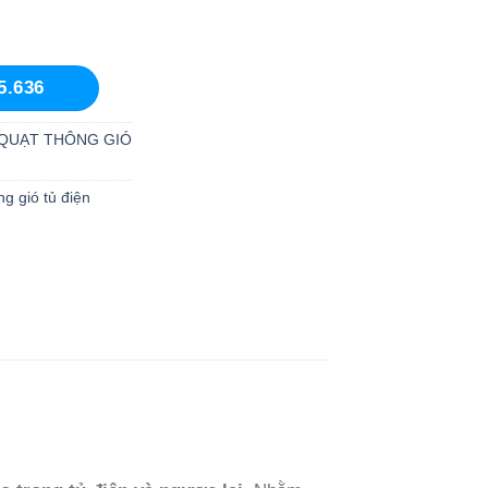
5.636
QUẠT THÔNG GIÓ
g gió tủ điện