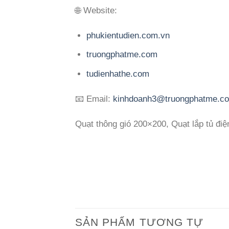
🌐 Website:
phukientudien.com.vn
truongphatme.com
tudienhathe.com
📧 Email:
kinhdoanh3@truongphatme.c
Quạt thông gió 200×200, Quạt lắp tủ đi
SẢN PHẨM TƯƠNG TỰ