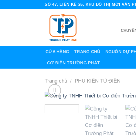
Skip
SỐ 47, LIỀN KỀ 26, KHU ĐÔ THỊ MỚI VĂN
to
content
CHUYÊN
CỬA HÀNG
TRANG CHỦ
NGUỒN DỰ P
CƠ ĐIỆN TRƯỜNG PHÁT
Trang chủ
/
PHỤ KIỆN TỦ ĐIỆN