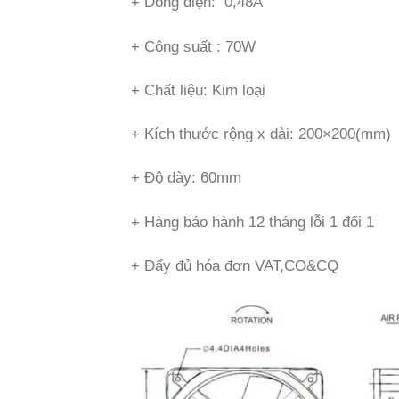
+ Dòng điện: 0,48A
+ Công suất : 70W
+ Chất liệu: Kim loại
+ Kích thước rộng x dài: 200×200(mm)
+ Độ dày: 60mm
+ Hàng bảo hành 12 tháng lỗi 1 đổi 1
+ Đẩy đủ hóa đơn VAT,CO&CQ