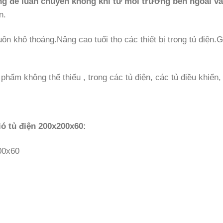
ụng để luân chuyển không khí từ môi trường bên ngoài và
n.
ôn khô thoáng.Nâng cao tuổi thọ các thiết bị trong tủ điện.Gi
phẩm không thể thiếu , trong các tủ điện, các tủ điều khiển, 
ió tủ điện 200x200x60:
00x60