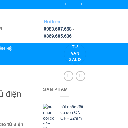
Hotline:
0983.607.668
-
N
0869.685.636
TƯ
IÊN HỆ
VẤN
ZALO
SẢN PHẨM
ủ điện
nút nhấn đôi
có đèn ON
OFF 22mm
ió tủ điện