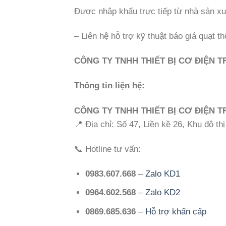
Được nhập khẩu trực tiếp từ nhà sản xu
– Liên hệ hỗ trợ kỹ thuật báo giá quạt th
CÔNG TY TNHH THIẾT BỊ CƠ ĐIỆN 
Thông tin liện hệ:
CÔNG TY TNHH THIẾT BỊ CƠ ĐIỆN 
📍 Địa chỉ: Số 47, Liền kề 26, Khu đô t
📞 Hotline tư vấn:
0983.607.668
–
Zalo KD1
0964.602.568
–
Zalo KD2
0869.685.636
–
Hỗ trợ khẩn cấp