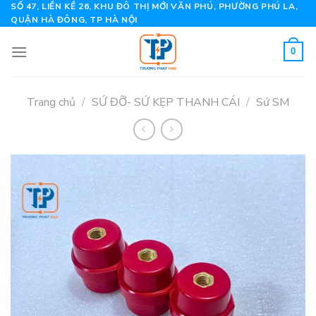
Skip
SỐ 47, LIỀN KỀ 26, KHU ĐÔ THỊ MỚI VĂN PHÚ, PHƯỜNG PHÚ LA,
QUẬN HÀ ĐÔNG, TP HÀ NỘI
to
content
0
Trang chủ
/
SỨ ĐỠ- SỨ KẸP THANH CÁI
/
Sứ SM