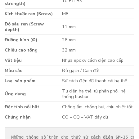
10 FTLBS
strength)
Kích thước ren (Screw)
M8
Độ sâu ren (Screw
11 mm
depth)
Đường kính (Ø)
28 mm
Chiều cao tổng
32 mm
Vật liệu
Nhựa epoxy cách điện cao cấp
Màu sắc
Đỏ gạch / Cam đất
Loại sản phẩm
Sứ cách điện đỡ thanh cái hạ thế
Tủ điện hạ thế, tủ phân phối, hệ
Ứng dụng
thống busbar
Đặc tính nổi bật
Chống ẩm, chống bụi, chịu nhiệt tốt
Chứng nhận
CO – CQ – VAT đầy đủ
Những thông số trên cho thấy 
sứ cách điện SM-35