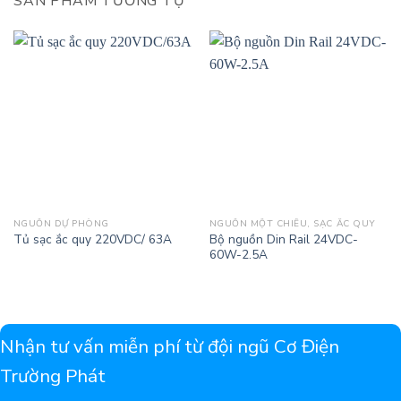
SẢN PHẨM TƯƠNG TỰ
NGUỒN DỰ PHÒNG
NGUỒN MỘT CHIỀU, SẠC ẮC QUY
Bộ nguồn Din Rail 24VDC-
Tủ sạc ắc quy 220VDC/ 63A
60W-2.5A
Nhận tư vấn miễn phí từ đội ngũ Cơ Điện
Trường Phát