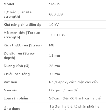
Model
SM-35
Lực kéo (Tensile
600 LBS
strength)
Khả năng chịu điện áp
10 kV
Mô-men siết (Torque
10 FTLBS
strength)
Kích thước ren (Screw)
M8
Độ sâu ren (Screw
11 mm
depth)
Đường kính (Ø)
28 mm
Chiều cao tổng
32 mm
Vật liệu
Nhựa epoxy cách điện cao cấp
Màu sắc
Đỏ gạch / Cam đất
Loại sản phẩm
Sứ cách điện đỡ thanh cái hạ thế
Tủ điện hạ thế, tủ phân phối, hệ
Ứng dụng