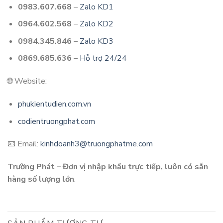
0983.607.668
–
Zalo KD1
0964.602.568
–
Zalo KD2
0984.345.846
–
Zalo KD3
0869.685.636
–
Hỗ trợ 24/24
🌐 Website:
phukientudien.com.vn
codientruongphat.com
📧 Email:
kinhdoanh3@truongphatme.com
Trường Phát – Đơn vị nhập khẩu trực tiếp, luôn có sẵn
hàng số lượng lớn
.