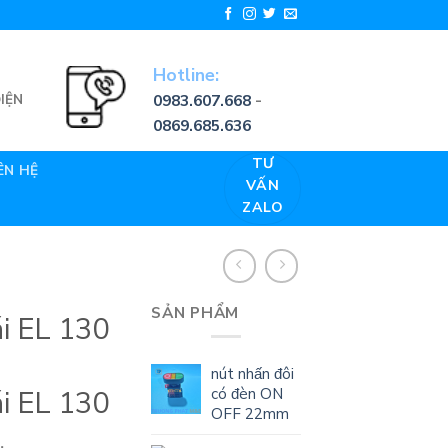
Hotline:
0983.607.668
-
IỆN
0869.685.636
TƯ
ÊN HỆ
VẤN
ZALO
SẢN PHẨM
i EL 130
nút nhấn đôi
có đèn ON
i EL 130
OFF 22mm