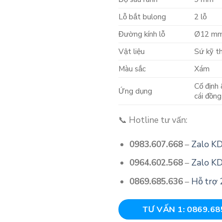
Lỗ bắt bulong
2 lỗ
Đường kính lỗ
Ø12 mm
Vật liệu
Sứ kỹ th
Màu sắc
Xám
Cố định 
Ứng dụng
cái đồng
📞 Hotline tư vấn:
0983.607.668
–
Zalo K
0964.602.568
–
Zalo K
0869.685.636
–
Hỗ trợ 
TƯ VẤN 1: 0869.68