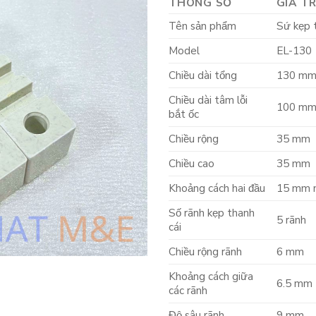
THÔNG SỐ
GIÁ TR
Tên sản phẩm
Sứ kẹp 
Model
EL-130
Chiều dài tổng
130 m
Chiều dài tâm lỗi
100 m
bắt ốc
Chiều rộng
35 mm
Chiều cao
35 mm
Khoảng cách hai đầu
15 mm 
Số rãnh kẹp thanh
5 rãnh
cái
Chiều rộng rãnh
6 mm
Khoảng cách giữa
6.5 mm
các rãnh
Độ sâu rãnh
9 mm