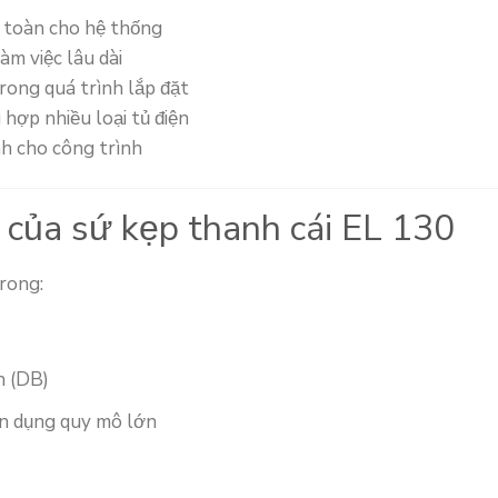
n toàn cho hệ thống
àm việc lâu dài
trong quá trình lắp đặt
ù hợp nhiều loại tủ điện
nh cho công trình
 của sứ kẹp thanh cái EL 130
rong:
h (DB)
ân dụng quy mô lớn