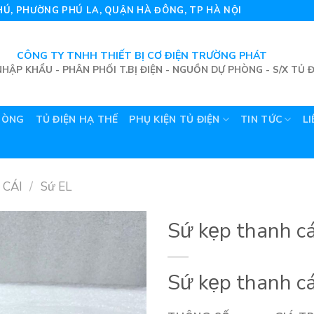
 PHÚ, PHƯỜNG PHÚ LA, QUẬN HÀ ĐÔNG, TP HÀ NỘI
CÔNG TY TNHH THIẾT BỊ CƠ ĐIỆN TRƯỜNG PHÁT
HẬP KHẨU - PHÂN PHỐI T.BỊ ĐIỆN - NGUỒN DỰ PHÒNG - S/X TỦ Đ
HÒNG
TỦ ĐIỆN HẠ THẾ
PHỤ KIỆN TỦ ĐIỆN
TIN TỨC
LI
 CÁI
/
Sứ EL
Sứ kẹp thanh cá
Sứ kẹp thanh cá