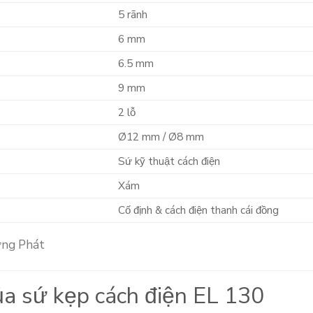
5 rãnh
6 mm
6.5 mm
9 mm
2 lỗ
Ø12 mm / Ø8 mm
Sứ kỹ thuật cách điện
Xám
Cố định & cách điện thanh cái đồng
ủa sứ kẹp cách điện EL 130