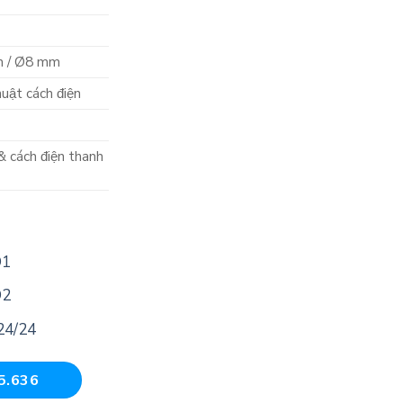
 / Ø8 mm
uật cách điện
& cách điện thanh
D1
D2
24/24
5.636