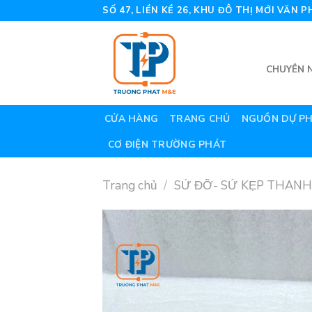
Skip
SỐ 47, LIỀN KỀ 26, KHU ĐÔ THỊ MỚI VĂN
to
content
CHUYÊN N
CỬA HÀNG
TRANG CHỦ
NGUỒN DỰ P
CƠ ĐIỆN TRƯỜNG PHÁT
Trang chủ
/
SỨ ĐỠ- SỨ KẸP THANH