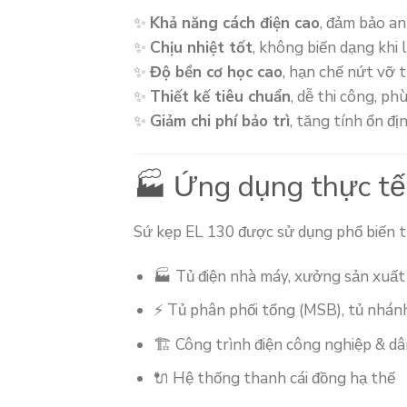
✨
Khả năng cách điện cao
, đảm bảo a
✨
Chịu nhiệt tốt
, không biến dạng khi l
✨
Độ bền cơ học cao
, hạn chế nứt vỡ 
✨
Thiết kế tiêu chuẩn
, dễ thi công, ph
✨
Giảm chi phí bảo trì
, tăng tính ổn đị
🏭 Ứng dụng thực tế
Sứ kẹp EL 130 được sử dụng phổ biến t
🏭 Tủ điện nhà máy, xưởng sản xuất
⚡ Tủ phân phối tổng (MSB), tủ nhán
🏗️ Công trình điện công nghiệp & d
🔌 Hệ thống thanh cái đồng hạ thế