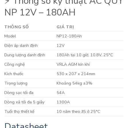
⚡ Thông số kỹ thuật ẮC QUY
NP 12V – 180AH
THÔNG SỐ
GIÁ TRỊ
Model
NP12-180Ah
Điện áp danh định
12V
Dung lượng danh định
180Ah tại 10 giờ, 10.8V, 25°C
Công nghệ
VRLA AGM kín khí
Kích thước
530 x 207 x 214mm
Trọng lượng
Khoảng 54kg ±3%
Dòng sạc tối đa
54A
Dòng xả tối đa 5 giây
1300A
Tuổi thọ thiết kế
10 năm theo JIS ở 25°C
Datasheet