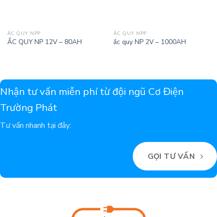
ẮC QUY NPP
ẮC QUY NPP
ẮC QUY NP 12V – 80AH
ắc quy NP 2V – 1000AH
Nhận tư vấn miễn phí từ đội ngũ Cơ Điện
Trường Phát
Tư vấn nhanh tại đây:
GỌI TƯ VẤN