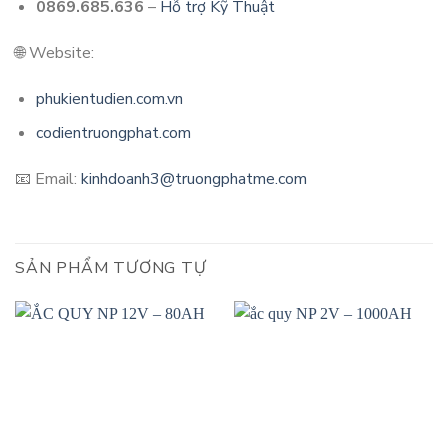
0869.685.636
–
Hỗ trợ Kỹ Thuật
🌐 Website:
phukientudien.com.vn
codientruongphat.com
📧 Email:
kinhdoanh3@truongphatme.com
SẢN PHẨM TƯƠNG TỰ