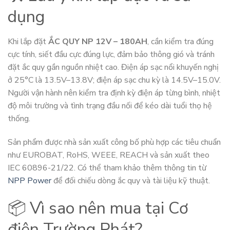
dụng
Khi lắp đặt
ẮC QUY NP 12V – 180AH
, cần kiểm tra đúng
cực tính, siết đầu cực đúng lực, đảm bảo thông gió và tránh
đặt ắc quy gần nguồn nhiệt cao. Điện áp sạc nổi khuyến nghị
ở 25°C là 13.5V–13.8V; điện áp sạc chu kỳ là 14.5V–15.0V.
Người vận hành nên kiểm tra định kỳ điện áp từng bình, nhiệt
độ môi trường và tình trạng đầu nối để kéo dài tuổi thọ hệ
thống.
Sản phẩm được nhà sản xuất công bố phù hợp các tiêu chuẩn
như EUROBAT, RoHS, WEEE, REACH và sản xuất theo
IEC 60896-21/22. Có thể tham khảo thêm thông tin từ
NPP Power
để đối chiếu dòng ắc quy và tài liệu kỹ thuật.
📦 Vì sao nên mua tại Cơ
điện Trường Phát?