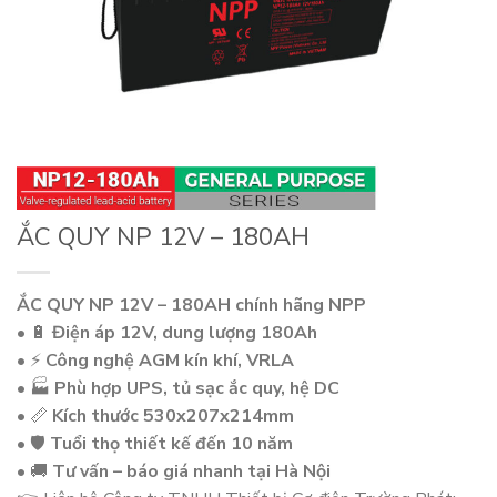
ẮC QUY NP 12V – 180AH
ẮC QUY NP 12V – 180AH chính hãng NPP
• 🔋
Điện áp 12V, dung lượng 180Ah
• ⚡
Công nghệ AGM kín khí, VRLA
• 🏭
Phù hợp UPS, tủ sạc ắc quy, hệ DC
• 📏
Kích thước 530x207x214mm
• 🛡️
Tuổi thọ thiết kế đến 10 năm
• 🚚
Tư vấn – báo giá nhanh tại Hà Nội