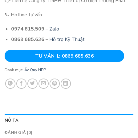
👉 Liên hệ Công ty TNHH Thiết bị Cơ điện Trường Phát:
📞 Hotline tư vấn:
0974.815.509
–
Zalo
0869.685.636
–
Hỗ trợ Kỹ Thuật
TƯ VẤN 1: 0869.685.636
Danh mục:
Ắc Quy NPP
MÔ TẢ
ĐÁNH GIÁ (0)