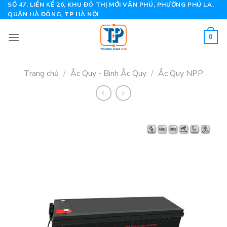
Skip
SỐ 47, LIỀN KỀ 26, KHU ĐÔ THỊ MỚI VĂN PHÚ, PHƯỜNG PHÚ LA,
QUẬN HÀ ĐÔNG, TP HÀ NỘI
to
content
0
Trang chủ
/
Ắc Quy - Bình Ắc Quy
/
Ắc Quy NPP