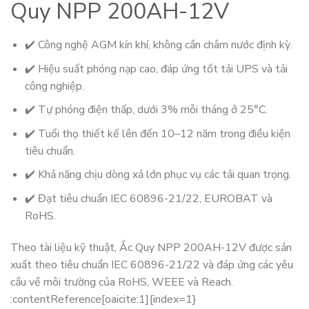
Quy NPP 200AH-12V
✔️ Công nghệ AGM kín khí, không cần châm nước định kỳ.
✔️ Hiệu suất phóng nạp cao, đáp ứng tốt tải UPS và tải
công nghiệp.
✔️ Tự phóng điện thấp, dưới 3% mỗi tháng ở 25°C.
✔️ Tuổi thọ thiết kế lên đến 10–12 năm trong điều kiện
tiêu chuẩn.
✔️ Khả năng chịu dòng xả lớn phục vụ các tải quan trọng.
✔️ Đạt tiêu chuẩn IEC 60896-21/22, EUROBAT và
RoHS.
Theo tài liệu kỹ thuật, Ắc Quy NPP 200AH-12V được sản
xuất theo tiêu chuẩn IEC 60896-21/22 và đáp ứng các yêu
cầu về môi trường của RoHS, WEEE và Reach.
:contentReference[oaicite:1]{index=1}