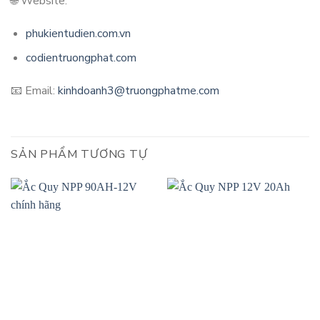
🌐 Website:
phukientudien.com.vn
codientruongphat.com
📧 Email:
kinhdoanh3@truongphatme.com
SẢN PHẨM TƯƠNG TỰ