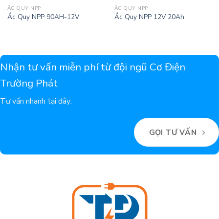
ẮC QUY NPP
ẮC QUY NPP
Ắc Quy NPP 90AH-12V
Ắc Quy NPP 12V 20Ah
Nhận tư vấn miễn phí từ đội ngũ Cơ Điện
Trường Phát
Tư vấn nhanh tại đây:
GỌI TƯ VẤN