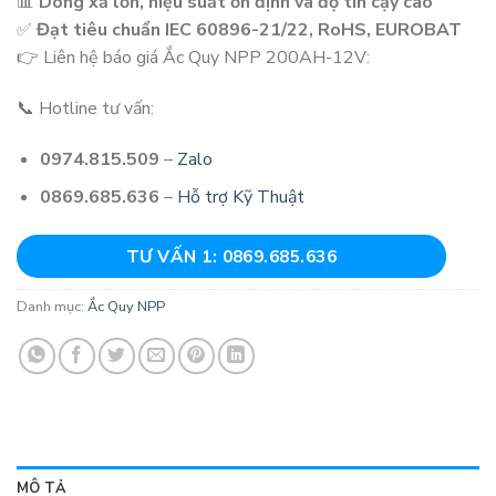
📊
Dòng xả lớn, hiệu suất ổn định và độ tin cậy cao
✅
Đạt tiêu chuẩn IEC 60896-21/22, RoHS, EUROBAT
👉 Liên hệ báo giá Ắc Quy NPP 200AH-12V:
📞 Hotline tư vấn:
0974.815.509
–
Zalo
0869.685.636
–
Hỗ trợ Kỹ Thuật
TƯ VẤN 1: 0869.685.636
Danh mục:
Ắc Quy NPP
MÔ TẢ