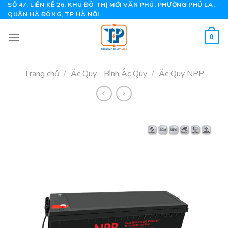
Skip
SỐ 47, LIỀN KỀ 26, KHU ĐÔ THỊ MỚI VĂN PHÚ, PHƯỜNG PHÚ LA,
QUẬN HÀ ĐÔNG, TP HÀ NỘI
to
content
0
Trang chủ
/
Ắc Quy - Bình Ắc Quy
/
Ắc Quy NPP