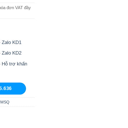
hóa đơn VAT đầy
–
Zalo KD1
–
Zalo KD2
–
Hỗ trợ khẩn
5.636
 MSQ