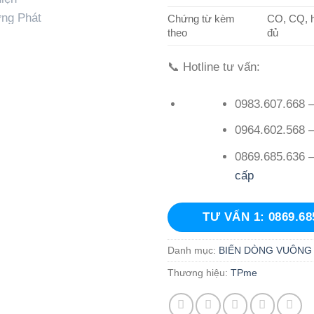
Chứng từ kèm
CO, CQ, 
theo
đủ
📞 Hotline tư vấn:
0983.607.668 
0964.602.568 
0869.685.636 
cấp
TƯ VẤN 1: 0869.68
Danh mục:
BIẾN DÒNG VUÔNG
Thương hiệu:
TPme