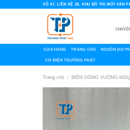
Skip
SỐ 47, LIỀN KỀ 26, KHU ĐÔ THỊ MỚI VĂN
to
content
CHUYÊN
CỬA HÀNG
TRANG CHỦ
NGUỒN DỰ P
CƠ ĐIỆN TRƯỜNG PHÁT
Trang chủ
/
BIẾN DÒNG VUÔNG MS