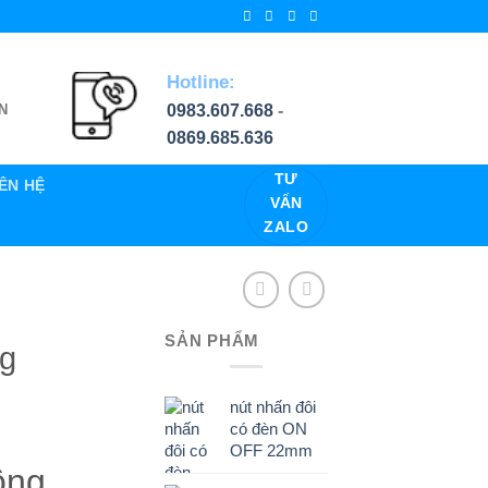
Hotline:
0983.607.668
-
N
0869.685.636
TƯ
IÊN HỆ
VẤN
ZALO
SẢN PHẨM
ng
nút nhấn đôi
có đèn ON
OFF 22mm
ông