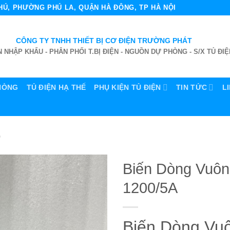
 PHÚ, PHƯỜNG PHÚ LA, QUẬN HÀ ĐÔNG, TP HÀ NỘI
CÔNG TY TNHH THIẾT BỊ CƠ ĐIỆN TRƯỜNG PHÁT
 NHẬP KHẨU - PHÂN PHỐI T.BỊ ĐIỆN - NGUỒN DỰ PHÒNG - S/X TỦ ĐIỆ
HÒNG
TỦ ĐIỆN HẠ THẾ
PHỤ KIỆN TỦ ĐIỆN
TIN TỨC
L
Q
Biến Dòng Vuô
1200/5A
Biến Dòng Vu