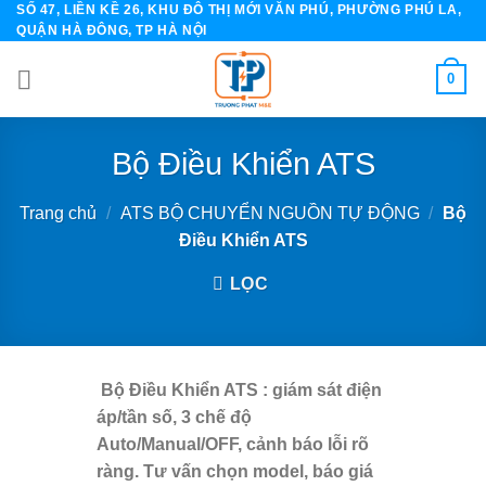
SỐ 47, LIỀN KỀ 26, KHU ĐÔ THỊ MỚI VĂN PHÚ, PHƯỜNG PHÚ LA,
Skip
QUẬN HÀ ĐÔNG, TP HÀ NỘI
to
content
0
Bộ Điều Khiển ATS
Trang chủ
/
ATS BỘ CHUYỂN NGUỒN TỰ ĐỘNG
/
Bộ
Điều Khiển ATS
LỌC
Bộ Điều Khiển ATS : giám sát điện
áp/tần số, 3 chế độ
Auto/Manual/OFF, cảnh báo lỗi rõ
ràng. Tư vấn chọn model, báo giá