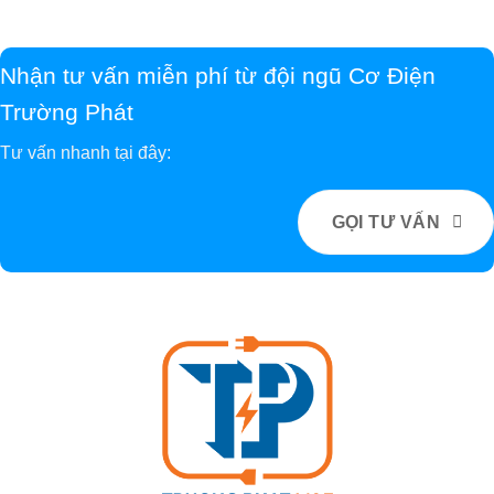
Nhận tư vấn miễn phí từ đội ngũ Cơ Điện
Trường Phát
Tư vấn nhanh tại đây:
GỌI TƯ VẤN