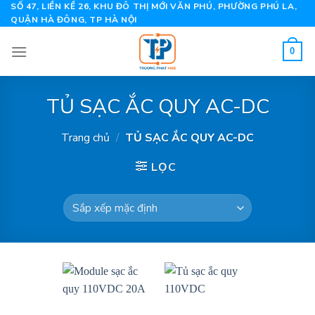
Skip
SỐ 47, LIỀN KỀ 26, KHU ĐÔ THỊ MỚI VĂN PHÚ, PHƯỜNG PHÚ LA,
QUẬN HÀ ĐÔNG, TP HÀ NỘI
to
content
0
TỦ SẠC ẮC QUY AC-DC
Trang chủ
/
TỦ SẠC ẮC QUY AC-DC
LỌC