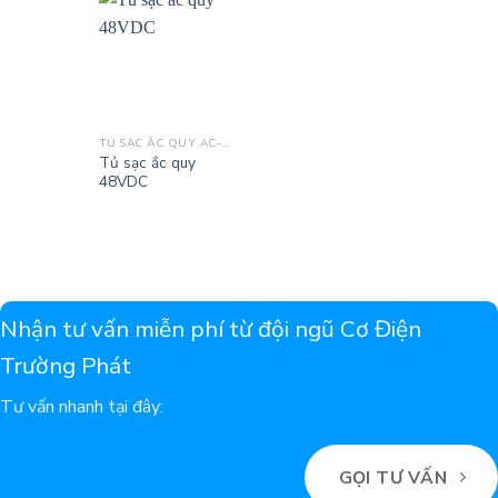
TỦ SẠC ẮC QUY AC-DC
Tủ sạc ắc quy
48VDC
Nhận tư vấn miễn phí từ đội ngũ Cơ Điện
Trường Phát
Tư vấn nhanh tại đây:
GỌI TƯ VẤN