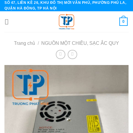
SỐ 47, LIỀN KỀ 26, KHU ĐÔ THỊ MỚI VĂN PHÚ, PHƯỜNG PHÚ LA,
Skip
QUẬN HÀ ĐÔNG, TP HÀ NỘI
to
content
0
Trang chủ
/
NGUỒN MỘT CHIỀU, SẠC ẮC QUY