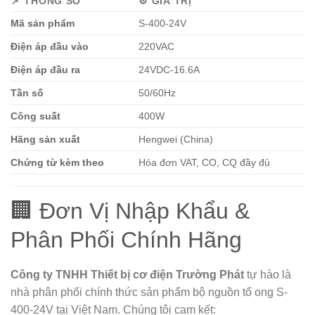
📌 THÔNG SỐ
⚙️ GIÁ TRỊ
Mã sản phẩm
S-400-24V
Điện áp đầu vào
220VAC
Điện áp đầu ra
24VDC-16.6A
Tần số
50/60Hz
Công suất
400W
Hãng sản xuất
Hengwei (China)
Chứng từ kèm theo
Hóa đơn VAT, CO, CQ đầy đủ
🏢 Đơn Vị Nhập Khẩu &
Phân Phối Chính Hãng
Công ty TNHH Thiết bị cơ điện Trường Phát
tự hào là
nhà phân phối chính thức sản phẩm bộ nguồn tổ ong S-
400-24V tại Việt Nam. Chúng tôi cam kết: