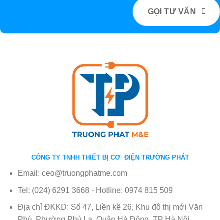
GỌI TƯ VẤN
CÔNG TY TNHH THIẾT BỊ CƠ ĐIỆN TRƯỜNG PHÁT
Email: ceo@truongphatme.com
Tel: (024) 6291 3668 - Hotline: 0974 815 509
Địa chỉ ĐKKD: Số 47, Liền kề 26, Khu đô thị mới Văn
Phú, Phường Phú La, Quận Hà Đông, TP Hà Nội