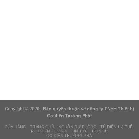
Copyright © 2026
. Bản quyền thuộc về công ty TNHH Thiết bị
Cơ điện Trường Phát
CỬA HÀNG
TRANG CHỦ
NGUỒN DỰ PHÒNG
TỦ ĐIỆN HẠ THẾ
PHỤ KIỆN TỦ ĐIỆN
TIN TỨC
LIÊN HỆ
CƠ ĐIỆN TRƯỜNG PHÁT