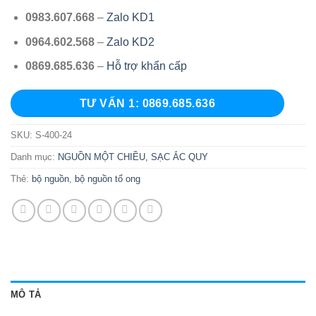
0983.607.668
–
Zalo KD1
0964.602.568
–
Zalo KD2
0869.685.636
–
Hỗ trợ khẩn cấp
TƯ VẤN 1: 0869.685.636
SKU:
S-400-24
Danh mục:
NGUỒN MỘT CHIỀU, SẠC ẮC QUY
Thẻ:
bộ nguồn
,
bộ nguồn tổ ong
MÔ TẢ