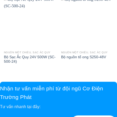
NGUỒN MỘT CHIỀU, SẠC ẮC QUY
NGUỒN MỘT CHIỀU, SẠC ẮC QUY
Bộ Sạc Ắc Quy 24V 500W (SC-
Bộ nguồn tổ ong S250-48V
500-24)
Nhận tư vấn miễn phí từ đội ngũ Cơ Điện
Trường Phát
Tư vấn nhanh tại đây: