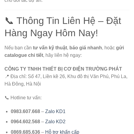
cho đối tác dự án.
📞 Thông Tin Liên Hệ – Đặt
Hàng Ngay Hôm Nay!
Nếu bạn cần
tư vấn kỹ thuật
,
báo giá nhanh
, hoặc
gửi
catalogue chi tiết
, hãy liên hệ ngay:
CÔNG TY TNHH THIẾT BỊ CƠ ĐIỆN TRƯỜNG PHÁT
📍 Địa chỉ: Số 47, Liền kề 26, Khu đô thị Văn Phú, Phú La,
Hà Đông, Hà Nội
📞 Hotline tư vấn:
0983.607.668
–
Zalo KD1
0964.602.568
–
Zalo KD2
0869.685.636
–
Hỗ trợ khẩn cấp