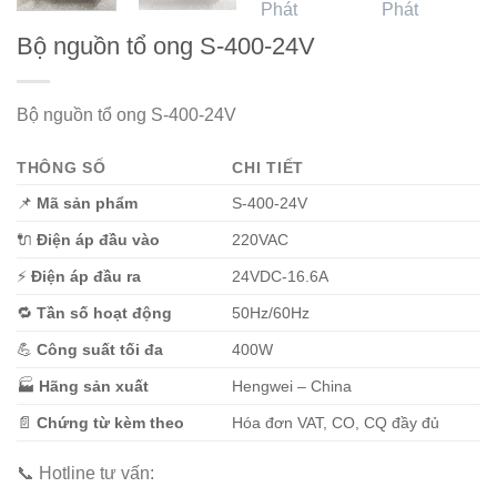
Bộ nguồn tổ ong S-400-24V
Bộ nguồn tổ ong S-400-24V
THÔNG SỐ
CHI TIẾT
📌
Mã sản phẩm
S-400-24V
🔌
Điện áp đầu vào
220VAC
⚡
Điện áp đầu ra
24VDC-16.6A
🔁
Tần số hoạt động
50Hz/60Hz
💪
Công suất tối đa
400W
🏭
Hãng sản xuất
Hengwei – China
📄
Chứng từ kèm theo
Hóa đơn VAT, CO, CQ đầy đủ
📞 Hotline tư vấn: