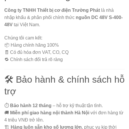
Công ty TNHH Thiết bị cơ điện Trường Phát
là nhà
nhập khẩu & phân phối chính thức
nguồn DC 48V S-400-
48V
tại Việt Nam.
Chúng tôi cam kết:
📦 Hàng chính hãng 100%
🧾 Có đủ hóa đơn VAT, CO, CQ
🔁 Chính sách đổi trả rõ ràng
🛠️ Bảo hành & chính sách hỗ
trợ
⏱️
Bảo hành 12 tháng
– hỗ trợ kỹ thuật tận tình.
🚚
Miễn phí giao hàng nội thành Hà Nội
với đơn hàng từ
4 triệu VNĐ trở lên.
🏗️
Hàng luôn sẵn kho số lượng lớn
, phục vụ kịp thời