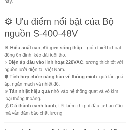
nay.
⚙️ Ưu điểm nổi bật của Bộ
nguồn S-400-48V
🔋
Hiệu suất cao, độ gợn sóng thấp
– giúp thiết bị hoạt
động ổn định, kéo dài tuổi thọ.
⚡
Điện áp đầu vào linh hoạt 220VAC
, tương thích tốt với
nguồn lưới điện tại Việt Nam.
🛡️
Tích hợp chức năng bảo vệ thông minh
: quá tải, quá
áp, ngắn mạch và nhiệt độ.
❄️
Tản nhiệt hiệu quả
nhờ vào hệ thống quạt và vỏ kim
loại thông thoáng.
💰
Giá thành cạnh tranh
, tiết kiệm chi phí đầu tư ban đầu
mà vẫn đảm bảo chất lượng.