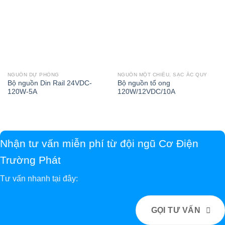
NGUỒN DỰ PHÒNG
NGUỒN MỘT CHIỀU, SẠC ẮC QUY
Bộ nguồn Din Rail 24VDC-
Bộ nguồn tổ ong
120W-5A
120W/12VDC/10A
Nhận tư vấn miễn phí từ đội ngũ Cơ Điện
Trường Phát
Tư vấn nhanh tại đây:
GỌI TƯ VẤN