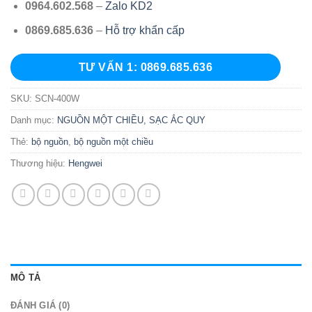
0964.602.568
–
Zalo KD2
0869.685.636
–
Hỗ trợ khẩn cấp
TƯ VẤN 1: 0869.685.636
SKU:
SCN-400W
Danh mục:
NGUỒN MỘT CHIỀU, SẠC ẮC QUY
Thẻ:
bộ nguồn
,
bộ nguồn một chiều
Thương hiệu:
Hengwei
MÔ TẢ
ĐÁNH GIÁ (0)