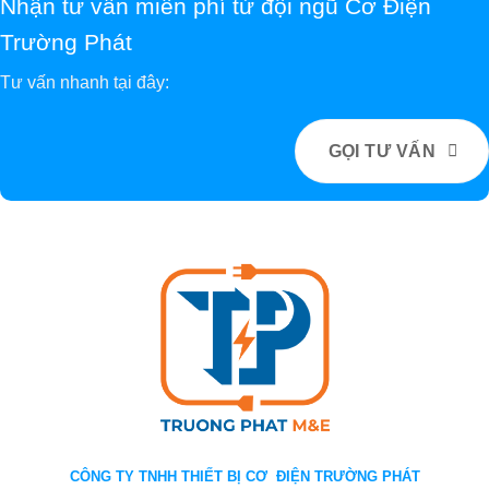
Nhận tư vấn miễn phí từ đội ngũ Cơ Điện
Trường Phát
Tư vấn nhanh tại đây:
GỌI TƯ VẤN
CÔNG TY TNHH THIẾT BỊ CƠ ĐIỆN TRƯỜNG PHÁT