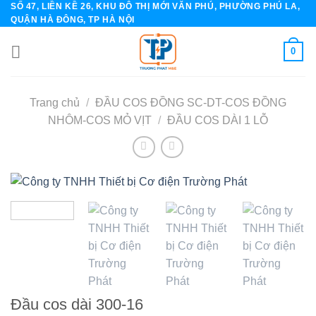
SỐ 47, LIỀN KỀ 26, KHU ĐÔ THỊ MỚI VĂN PHÚ, PHƯỜNG PHÚ LA,
Skip
QUẬN HÀ ĐÔNG, TP HÀ NỘI
to
content
0
Trang chủ
/
ĐẦU COS ĐỒNG SC-DT-COS ĐỒNG
NHÔM-COS MỎ VỊT
/
ĐẦU COS DÀI 1 LỖ
Đầu cos dài 300-16