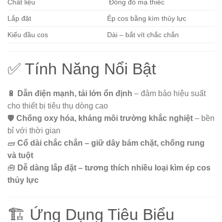
Chất liệu
Đồng đỏ mạ thiếc
Lắp đặt
Ép cos bằng kìm thủy lực
Kiểu đầu cos
Dài – bắt vít chắc chắn
✅ Tính Năng Nổi Bật
🔋
Dẫn điện mạnh, tải lớn ổn định
– đảm bảo hiệu suất
cho thiết bị tiêu thụ dòng cao
🛡️
Chống oxy hóa, kháng môi trường khắc nghiệt
– bền
bỉ với thời gian
🧱
Cổ dài chắc chắn – giữ dây bám chặt, chống rung
và tuột
🧰
Dễ dàng lắp đặt – tương thích nhiều loại kìm ép cos
thủy lực
🏗️ Ứng Dụng Tiêu Biểu