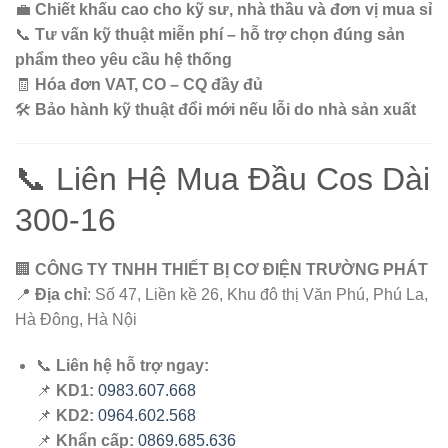
💼
Chiết khấu cao cho kỹ sư, nhà thầu và đơn vị mua sỉ
📞
Tư vấn kỹ thuật miễn phí – hỗ trợ chọn đúng sản
phẩm theo yêu cầu hệ thống
🧾
Hóa đơn VAT, CO – CQ đầy đủ
🛠️
Bảo hành kỹ thuật đổi mới nếu lỗi do nhà sản xuất
📞 Liên Hệ Mua Đầu Cos Dài
300-16
🏢
CÔNG TY TNHH THIẾT BỊ CƠ ĐIỆN TRƯỜNG PHÁT
📍
Địa chỉ
: Số 47, Liền kề 26, Khu đô thị Văn Phú, Phú La,
Hà Đông, Hà Nội
📞
Liên hệ hỗ trợ ngay:
📌
KD1:
0983.607.668
📌
KD2:
0964.602.568
📌
Khẩn cấp:
0869.685.636