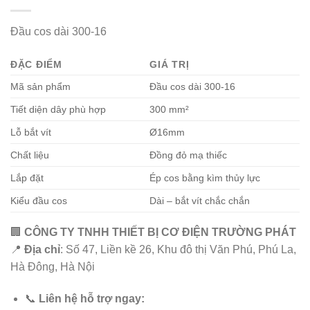
Đầu cos dài 300-16
ĐẶC ĐIỂM
GIÁ TRỊ
Mã sản phẩm
Đầu cos dài 300-16
Tiết diện dây phù hợp
300 mm²
Lỗ bắt vít
Ø16mm
Chất liệu
Đồng đỏ mạ thiếc
Lắp đặt
Ép cos bằng kìm thủy lực
Kiểu đầu cos
Dài – bắt vít chắc chắn
🏢
CÔNG TY TNHH THIẾT BỊ CƠ ĐIỆN TRƯỜNG PHÁT
📍
Địa chỉ
: Số 47, Liền kề 26, Khu đô thị Văn Phú, Phú La,
Hà Đông, Hà Nội
📞
Liên hệ hỗ trợ ngay: