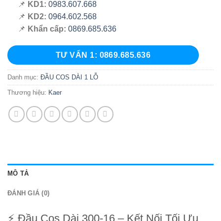
📌
KD1:
0983.607.668
📌
KD2:
0964.602.568
📌
Khẩn cấp:
0869.685.636
TƯ VẤN 1: 0869.685.636
Danh mục:
ĐẦU COS DÀI 1 LỖ
Thương hiệu:
Kaer
MÔ TẢ
ĐÁNH GIÁ (0)
⚡ Đầu Cos Dài 300-16 – Kết Nối Tối Ưu