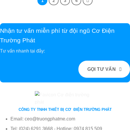
1
2
3
4
Nhận tư vấn miễn phí từ đội ngũ Cơ Điện
Trường Phát
Tư vấn nhanh tại đây:
GỌI TƯ VẤN
CÔNG TY TNHH THIẾT BỊ CƠ ĐIỆN TRƯỜNG PHÁT
Email: ceo@truongphatme.com
Tel: (024) 6291 3668 - Hotline: 0974 815 509