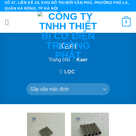
SỐ 47, LIỀN KỀ 26, KHU ĐÔ THỊ MỚI VĂN PHÚ, PHƯỜNG PHÚ LA,
Skip
QUẬN HÀ ĐÔNG, TP HÀ NỘI
to
content
0
Kaer
Trang chủ
/
Kaer
LỌC