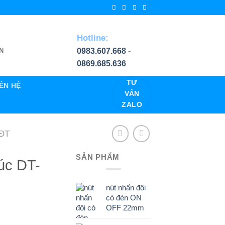
Hotline:
0983.607.668
-
N
0869.685.636
TƯ
IÊN HỆ
VẤN
ZALO
ĐT
SẢN PHẨM
úc DT-
nút nhấn đôi
có đèn ON
OFF 22mm