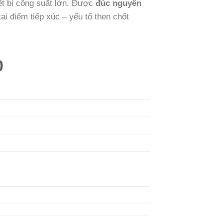
ết bị công suất lớn. Được
đúc nguyên
ại điểm tiếp xúc – yếu tố then chốt
0