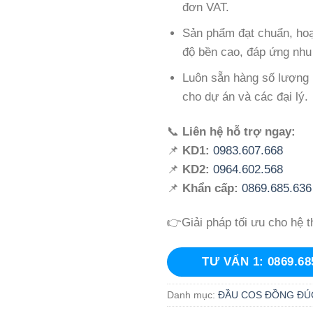
đơn VAT.
Sản phẩm đạt chuẩn, hoạ
độ bền cao, đáp ứng nhu
Luôn sẵn hàng số lượng l
cho dự án và các đại lý.
📞
Liên hệ hỗ trợ ngay:
📌
KD1:
0983.607.668
📌
KD2:
0964.602.568
📌
Khẩn cấp:
0869.685.636
👉Giải pháp tối ưu cho hệ t
TƯ VẤN 1: 0869.68
Danh mục:
ĐẦU COS ĐỒNG ĐÚ