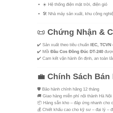
☀️ Hệ thống điện mặt trời, điện gió
🛠️ Nhà máy sản xuất, khu công nghi
📜
Chứng Nhận & C
✔️ Sản xuất theo tiêu chuẩn
IEC, TCVN
✔️ Mỗi
Đầu Cos Đồng Đúc DT-240
được 
✔️ Cam kết vận hành ổn định, an toàn lâ
💼
Chính Sách Bán
🛡️ Bảo hành chính hãng 12 tháng
🚚 Giao hàng miễn phí nội thành Hà Nội 
📦 Hàng sẵn kho – đáp ứng nhanh cho d
💰 Chiết khấu cao cho kỹ sư – đại lý – đ