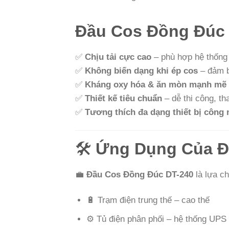
Đầu Cos Đồng Đúc
✅
Chịu tải cực cao
– phù hợp hệ thống 
✅
Không biến dạng khi ép cos
– đảm b
✅
Kháng oxy hóa & ăn mòn mạnh mẽ
✅
Thiết kế tiêu chuẩn
– dễ thi công, tha
✅
Tương thích đa dạng thiết bị công 
🛠️
Ứng Dụng Của Đ
💼
Đầu Cos Đồng Đúc DT-240
là lựa ch
🔋 Trạm điện trung thế – cao thế
⚙️ Tủ điện phân phối – hệ thống UPS