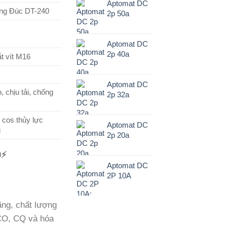
Aptomat DC
ng Đúc DT-240
2p 50a
Aptomat DC
2p 40a
ắt vít M16
Aptomat DC
, chịu tải, chống
2p 32a
 cos thủy lực
Aptomat DC
g
2p 20a
0
⚡
Aptomat DC
2P 10A
ng, chất lượng
 CO, CQ và hóa