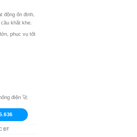
t động ổn định,
 cầu khắt khe.
ớn, phục vụ tốt
hống điện 🚀
5.636
C ĐT