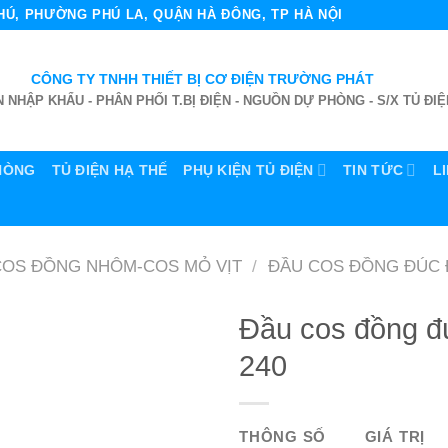
 PHÚ, PHƯỜNG PHÚ LA, QUẬN HÀ ĐÔNG, TP HÀ NỘI
CÔNG TY TNHH THIẾT BỊ CƠ ĐIỆN TRƯỜNG PHÁT
 NHẬP KHẨU - PHÂN PHỐI T.BỊ ĐIỆN - NGUỒN DỰ PHÒNG - S/X TỦ ĐIỆ
HÒNG
TỦ ĐIỆN HẠ THẾ
PHỤ KIỆN TỦ ĐIỆN
TIN TỨC
L
COS ĐỒNG NHÔM-COS MỎ VỊT
/
ĐẦU COS ĐỒNG ĐÚC 
Đầu cos đồng đ
240
THÔNG SỐ
GIÁ TRỊ