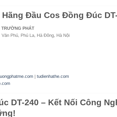
h Hãng Đầu Cos Đồng Đúc DT
ỆN TRƯỜNG PHÁT
hị Văn Phú, Phú La, Hà Đông, Hà Nội
ruongphatme.com
|
tudienhathe.com
e.com
c DT-240 – Kết Nối Công Ngh
ững!