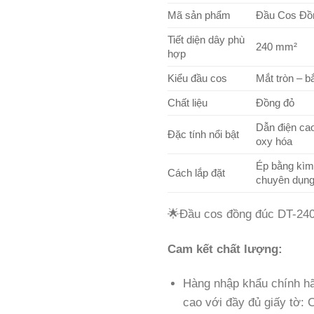
Mã sản phẩm
Đầu Cos Đồ
Tiết diện dây phù
240 mm²
hợp
Kiểu đầu cos
Mắt tròn – b
Chất liệu
Đồng đỏ
Dẫn điện cao
Đặc tính nổi bật
oxy hóa
Ép bằng kìm
Cách lắp đặt
chuyên dụn
🌟Đầu cos đồng đúc DT-24
Cam kết chất lượng:
Hàng nhập khẩu chính hã
cao với đầy đủ giấy tờ: