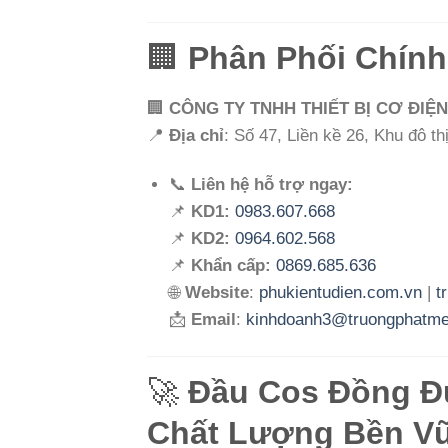
🏢
Phân Phối Chín
🏢
CÔNG TY TNHH THIẾT BỊ CƠ ĐI
📍
Địa chỉ
: Số 47, Liền kề 26, Khu đô t
📞
Liên hệ hỗ trợ ngay:
📌
KD1:
0983.607.668
📌
KD2:
0964.602.568
📌
Khẩn cấp:
0869.685.636
🌐
Website
:
phukientudien.com.vn
|
t
📩
Email
:
kinhdoanh3@truongphatm
🚀
Đầu Cos Đồng Đú
Chất Lượng Bền V