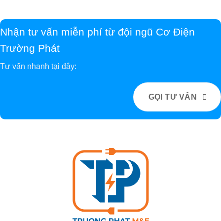
Nhận tư vấn miễn phí từ đội ngũ Cơ Điện
Trường Phát
Tư vấn nhanh tại đây:
GỌI TƯ VẤN