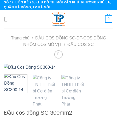
SỐ 47, LIỀN KỀ 26, KHU ĐÔ THỊ MỚI VĂN PHÚ, PHƯỜNG PHÚ LA,
Skip
QUẬN HÀ ĐÔNG, TP HÀ NỘI
to
content
0
Trang chủ
/
ĐẦU COS ĐỒNG SC-DT-COS ĐỒNG
NHÔM-COS MỎ VỊT
/
ĐẦU COS SC
Đầu cos đồng SC 300mm2