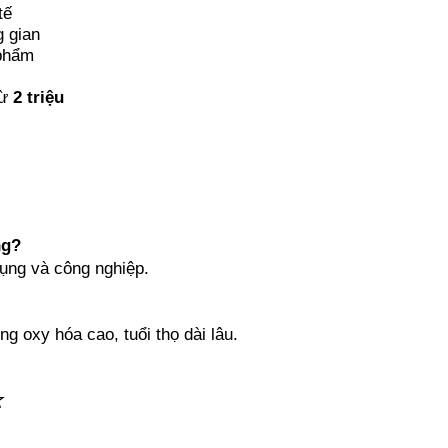
tế
g gian
 phẩm
từ
2 triệu
ng?
ụng và công nghiệp.
 oxy hóa cao, tuổi thọ dài lâu.
⭐