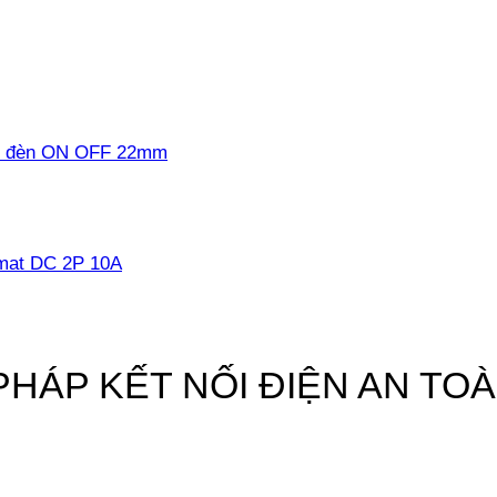
có đèn ON OFF 22mm
mat DC 2P 10A
 PHÁP KẾT NỐI ĐIỆN AN TO