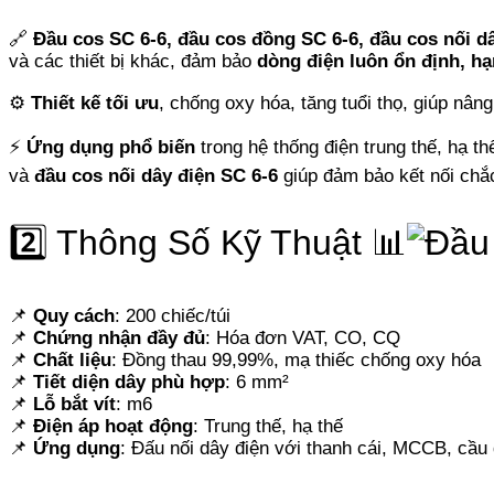
🔗
Đầu cos SC 6-6, đầu cos đồng SC 6-6, đầu cos nối d
và các thiết bị khác, đảm bảo
dòng điện luôn ổn định, hạ
⚙️
Thiết kế tối ưu
, chống oxy hóa, tăng tuổi thọ, giúp nâng
⚡
Ứng dụng phổ biến
trong hệ thống điện trung thế, hạ t
và
đầu cos nối dây điện SC 6-6
giúp đảm bảo kết nối chắc
2️⃣ Thông Số Kỹ Thuật 📊
📌
Quy cách
: 200 chiếc/túi
📌
Chứng nhận đầy đủ
: Hóa đơn VAT, CO, CQ
📌
Chất liệu
: Đồng thau 99,99%, mạ thiếc chống oxy hóa
📌
Tiết diện dây phù hợp
: 6 mm²
📌
Lỗ bắt vít
: m6
📌
Điện áp hoạt động
: Trung thế, hạ thế
📌
Ứng dụng
: Đấu nối dây điện với thanh cái, MCCB, cầu