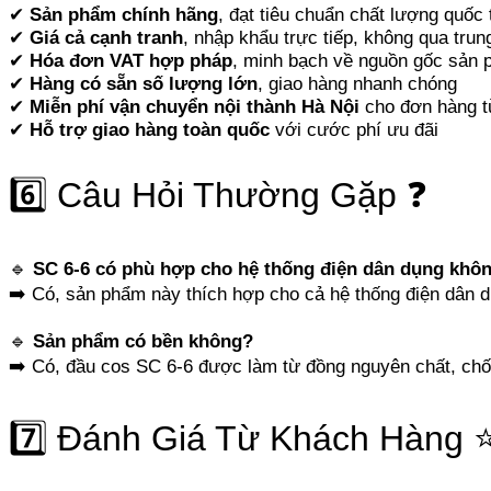
✔
Sản phẩm chính hãng
, đạt tiêu chuẩn chất lượng quốc 
✔
Giá cả cạnh tranh
, nhập khẩu trực tiếp, không qua trun
✔
Hóa đơn VAT hợp pháp
, minh bạch về nguồn gốc sản
✔
Hàng có sẵn số lượng lớn
, giao hàng nhanh chóng
✔
Miễn phí vận chuyển nội thành Hà Nội
cho đơn hàng 
✔
Hỗ trợ giao hàng toàn quốc
với cước phí ưu đãi
6️⃣ Câu Hỏi Thường Gặp ❓
🔹
SC 6-6 có phù hợp cho hệ thống điện dân dụng khô
➡️ Có, sản phẩm này thích hợp cho cả hệ thống điện dân d
🔹
Sản phẩm có bền không?
➡️ Có, đầu cos SC 6-6 được làm từ đồng nguyên chất, chống
7️⃣ Đánh Giá Từ Khách Hàng 