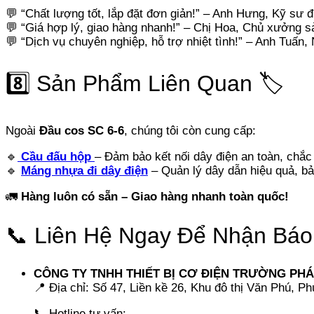
💬 “Chất lượng tốt, lắp đặt đơn giản!” – Anh Hưng, Kỹ sư đ
💬 “Giá hợp lý, giao hàng nhanh!” – Chị Hoa, Chủ xưởng s
💬 “Dịch vụ chuyên nghiệp, hỗ trợ nhiệt tình!” – Anh Tuấn,
8️⃣ Sản Phẩm Liên Quan 🏷️
Ngoài
Đầu cos SC 6-6
, chúng tôi còn cung cấp:
🔹
Cầu đấu hộp
– Đảm bảo kết nối dây điện an toàn, chắc
🔹
Máng nhựa đi dây điện
– Quản lý dây dẫn hiệu quả, bả
🚛
Hàng luôn có sẵn – Giao hàng nhanh toàn quốc!
📞 Liên Hệ Ngay Để Nhận Báo 
CÔNG TY TNHH THIẾT BỊ CƠ ĐIỆN TRƯỜNG PHÁ
📍 Địa chỉ: Số 47, Liền kề 26, Khu đô thị Văn Phú, P
📞 Hotline tư vấn: