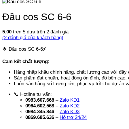
Đầu cos SC 6-6
5.00
trên 5 dựa trên
2
đánh giá
(
2
đánh giá của khách hàng)
🌟 Đầu cos SC 6-6
⚡
Cam kết chất lượng:
Hàng nhập khẩu chính hãng, chất lượng cao với đầy 
Sản phẩm đạt chuẩn, hoạt động ổn định, độ bền cao, 
Luôn sẵn hàng số lượng lớn, phục vụ tốt cho dự án và
📞 Hotline tư vấn:
0983.607.668
–
Zalo KD1
0964.602.568
–
Zalo KD2
0984.345.846
–
Zalo KD3
0869.685.636
–
Hỗ trợ 24/24