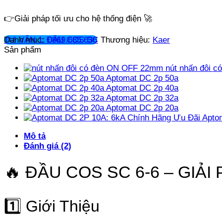
👉Giải pháp tối ưu cho hệ thống điện 🚀
TƯ VẤN 1: 0869.685.636
Danh mục:
ĐẦU COS SC
Thương hiệu:
Kaer
Sản phẩm
nút nhấn đôi 
Aptomat DC 2p 50a
Aptomat DC 2p 40a
Aptomat DC 2p 32a
Aptomat DC 2p 20a
Apto
Mô tả
Đánh giá (2)
🔥 ĐẦU COS SC 6-6 – GIẢI
1️⃣ Giới Thiệu