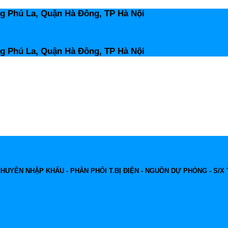
ng Phú La, Quận Hà Đông, TP Hà Nội
ng Phú La, Quận Hà Đông, TP Hà Nội
CÔNG TY TNHH THIẾT BỊ CƠ ĐIỆN TRƯỜNG PHÁT
HUYÊN NHẬP KHẨU - PHÂN PHỐI T.BỊ ĐIỆN - NGUỒN DỰ PHÒNG - S/X 