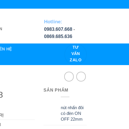
Hotline:
0983.607.668
-
N
0869.685.636
TƯ
IÊN HỆ
VẤN
ZALO
SẢN PHẨM
8
nút nhấn đôi
có đèn ON
RỊ
OFF 22mm
8