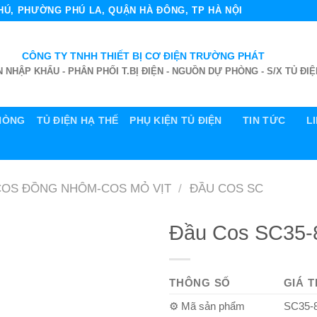
 PHÚ, PHƯỜNG PHÚ LA, QUẬN HÀ ĐÔNG, TP HÀ NỘI
CÔNG TY TNHH THIẾT BỊ CƠ ĐIỆN TRƯỜNG PHÁT
 NHẬP KHẨU - PHÂN PHỐI T.BỊ ĐIỆN - NGUỒN DỰ PHÒNG - S/X TỦ ĐIỆ
HÒNG
TỦ ĐIỆN HẠ THẾ
PHỤ KIỆN TỦ ĐIỆN
TIN TỨC
L
COS ĐỒNG NHÔM-COS MỎ VỊT
/
ĐẦU COS SC
Đầu Cos SC35-
THÔNG SỐ
GIÁ T
⚙️ Mã sản phẩm
SC35-