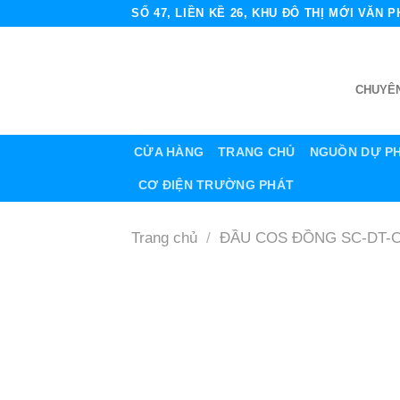
Skip
SỐ 47, LIỀN KỀ 26, KHU ĐÔ THỊ MỚI VĂN
to
content
CHUYÊN
CỬA HÀNG
TRANG CHỦ
NGUỒN DỰ P
CƠ ĐIỆN TRƯỜNG PHÁT
Trang chủ
/
ĐẦU COS ĐỒNG SC-DT-