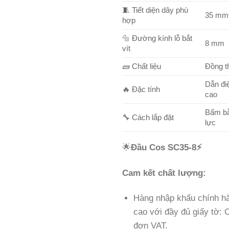
🧵 Tiết diện dây phù
35 mm
hợp
🔩 Đường kính lỗ bắt
8 mm
vít
🧱 Chất liệu
Đồng t
Dẫn điệ
🔥 Đặc tính
cao
Bấm bằ
🔧 Cách lắp đặt
lực
🌟
Đầu Cos SC35-8
⚡
Cam kết chất lượng:
Hàng nhập khẩu chính hã
cao với đầy đủ giấy tờ:
đơn VAT.