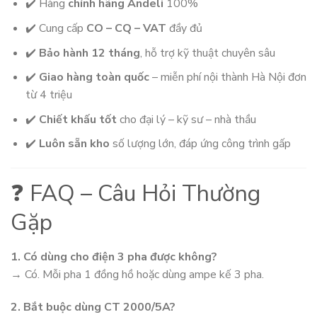
✔️ Hàng
chính hãng Andeli
100%
✔️ Cung cấp
CO – CQ – VAT
đầy đủ
✔️
Bảo hành 12 tháng
, hỗ trợ kỹ thuật chuyên sâu
✔️
Giao hàng toàn quốc
– miễn phí nội thành Hà Nội đơn
từ 4 triệu
✔️
Chiết khấu tốt
cho đại lý – kỹ sư – nhà thầu
✔️
Luôn sẵn kho
số lượng lớn, đáp ứng công trình gấp
❓ FAQ – Câu Hỏi Thường
Gặp
1. Có dùng cho điện 3 pha được không?
→ Có. Mỗi pha 1 đồng hồ hoặc dùng ampe kế 3 pha.
2. Bắt buộc dùng CT 2000/5A?