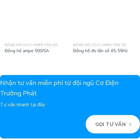
ĐỒNG HỒ VOLT-AMPE-TẦN SỐ
ĐỒNG HỒ VOLT-AMPE-TẦN SỐ
Đồng hồ ampe 500/5A
Đồng hồ đo tần số 45-55Hz
Nhận tư vấn miễn phí từ đội ngũ Cơ Điện
Trường Phát
Tư vấn nhanh tại đây:
GỌI TƯ VẤN