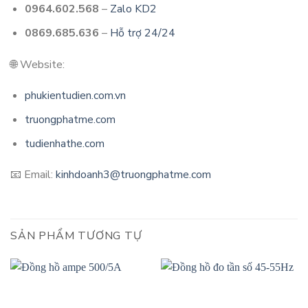
0964.602.568
–
Zalo KD2
0869.685.636
–
Hỗ trợ 24/24
🌐 Website:
phukientudien.com.vn
truongphatme.com
tudienhathe.com
📧 Email:
kinhdoanh3@truongphatme.com
SẢN PHẨM TƯƠNG TỰ