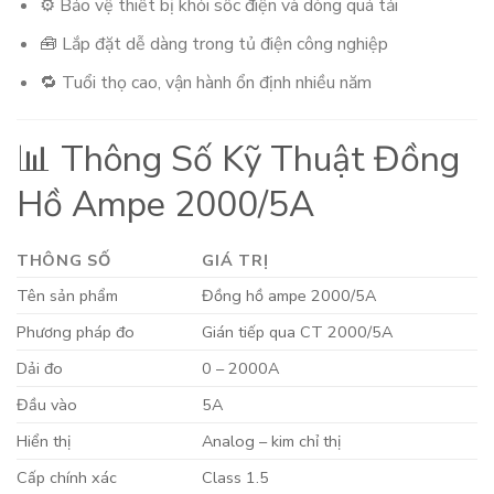
⚙️ Bảo vệ thiết bị khỏi sốc điện và dòng quá tải
🧰 Lắp đặt dễ dàng trong tủ điện công nghiệp
🔁 Tuổi thọ cao, vận hành ổn định nhiều năm
📊 Thông Số Kỹ Thuật Đồng
Hồ Ampe 2000/5A
THÔNG SỐ
GIÁ TRỊ
Tên sản phẩm
Đồng hồ ampe 2000/5A
Phương pháp đo
Gián tiếp qua CT 2000/5A
Dải đo
0 – 2000A
Đầu vào
5A
Hiển thị
Analog – kim chỉ thị
Cấp chính xác
Class 1.5