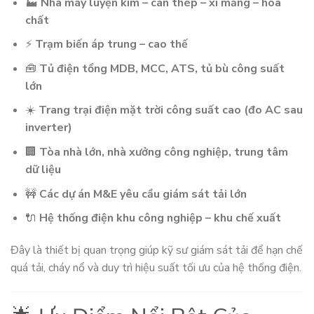
🏭
Nhà máy luyện kim – cán thép – xi măng – hóa
chất
⚡
Trạm biến áp trung – cao thế
🧰
Tủ điện tổng MDB, MCC, ATS, tủ bù công suất
lớn
☀️
Trang trại điện mặt trời công suất cao (đo AC sau
inverter)
🏢
Tòa nhà lớn, nhà xưởng công nghiệp, trung tâm
dữ liệu
🚧
Các dự án M&E yêu cầu giám sát tải lớn
🔌
Hệ thống điện khu công nghiệp – khu chế xuất
Đây là thiết bị quan trọng giúp kỹ sư giám sát tải để hạn chế
quá tải, cháy nổ và duy trì hiệu suất tối ưu của hệ thống điện.