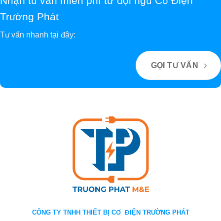
Nhận tư vấn miễn phí từ đội ngũ Cơ Điện
Trường Phát
Tư vấn nhanh tại đây:
GỌI TƯ VẤN
CÔNG TY TNHH THIẾT BỊ CƠ ĐIỆN TRƯỜNG PHÁT