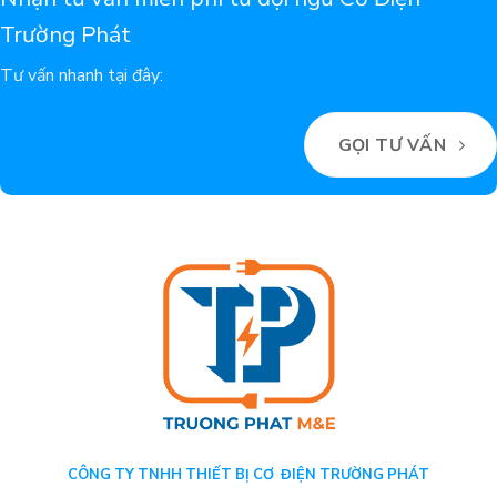
Trường Phát
Tư vấn nhanh tại đây:
GỌI TƯ VẤN
CÔNG TY TNHH THIẾT BỊ CƠ ĐIỆN TRƯỜNG PHÁT