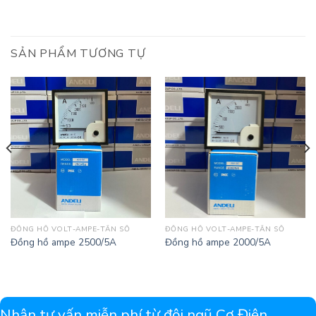
SẢN PHẨM TƯƠNG TỰ
ĐỒNG HỒ VOLT-AMPE-TẦN SỐ
ĐỒNG HỒ VOLT-AMPE-TẦN SỐ
Đồng hồ ampe 2500/5A
Đồng hồ ampe 2000/5A
Nhận tư vấn miễn phí từ đội ngũ Cơ Điện