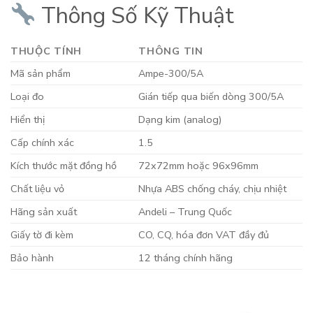
Thông Số Kỹ Thuật
THUỘC TÍNH
THÔNG TIN
Mã sản phẩm
Ampe-300/5A
Loại đo
Gián tiếp qua biến dòng 300/5A
Hiển thị
Dạng kim (analog)
Cấp chính xác
1.5
Kích thước mặt đồng hồ
72x72mm hoặc 96x96mm
Chất liệu vỏ
Nhựa ABS chống cháy, chịu nhiệt
Hãng sản xuất
Andeli – Trung Quốc
Giấy tờ đi kèm
CO, CQ, hóa đơn VAT đầy đủ
Bảo hành
12 tháng chính hãng