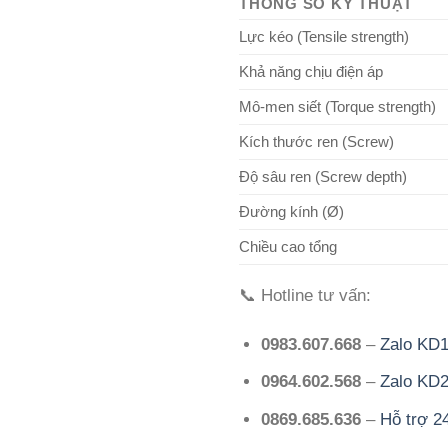
THÔNG SỐ KỸ THUẬT
Lực kéo (Tensile strength)
Khả năng chịu điện áp
Mô-men siết (Torque strength)
Kích thước ren (Screw)
Độ sâu ren (Screw depth)
Đường kính (Ø)
Chiều cao tổng
📞 Hotline tư vấn:
0983.607.668
–
Zalo KD
0964.602.568
–
Zalo KD
0869.685.636
–
Hỗ trợ 2