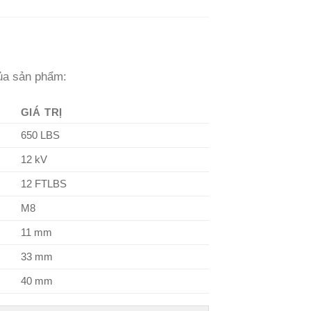
của sản phẩm:
GIÁ TRỊ
650 LBS
12 kV
12 FTLBS
M8
11 mm
33 mm
40 mm