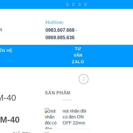
Hotline:
0983.607.668
-
N
0869.685.636
TƯ
IÊN HỆ
VẤN
ZALO
SẢN PHẨM
M-40
nút nhấn đôi
có đèn ON
SM-40
OFF 22mm