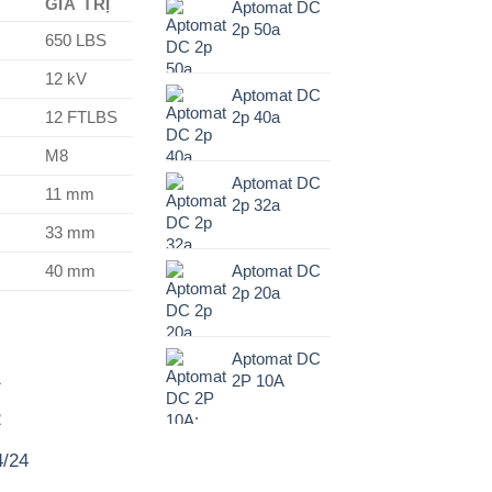
GIÁ TRỊ
Aptomat DC
2p 50a
650 LBS
12 kV
Aptomat DC
2p 40a
12 FTLBS
M8
Aptomat DC
11 mm
2p 32a
33 mm
Aptomat DC
40 mm
2p 20a
Aptomat DC
1
2P 10A
2
4/24