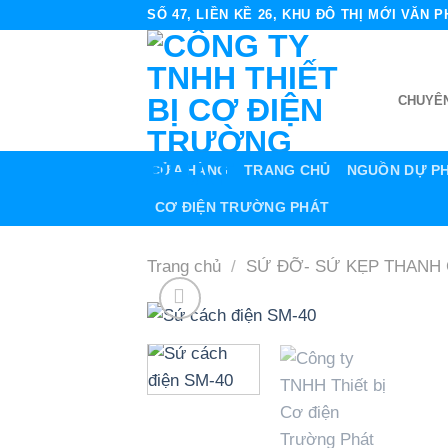
Skip
SỐ 47, LIỀN KỀ 26, KHU ĐÔ THỊ MỚI VĂN
to
content
CHUYÊN
CỬA HÀNG
TRANG CHỦ
NGUỒN DỰ P
CƠ ĐIỆN TRƯỜNG PHÁT
Trang chủ
/
SỨ ĐỠ- SỨ KẸP THANH 