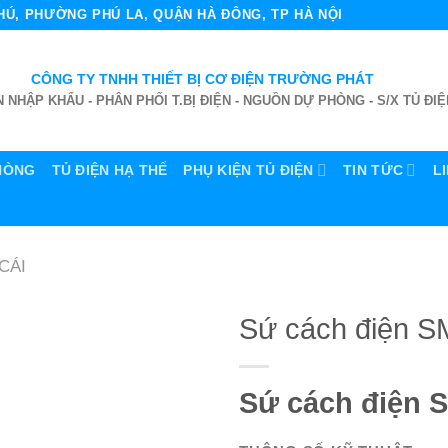
 PHÚ, PHƯỜNG PHÚ LA, QUẬN HÀ ĐÔNG, TP HÀ NỘI
CÔNG TY TNHH THIẾT BỊ CƠ ĐIỆN TRƯỜNG PHÁT
 NHẬP KHẨU - PHÂN PHỐI T.BỊ ĐIỆN - NGUỒN DỰ PHÒNG - S/X TỦ ĐIỆ
HÒNG
TỦ ĐIỆN HẠ THẾ
PHỤ KIỆN TỦ ĐIỆN
TIN TỨC
L
CÁI
Sứ cách điện S
Sứ cách điện 