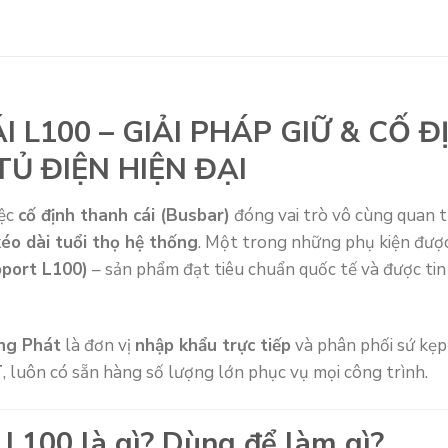
I L100 – GIẢI PHÁP GIỮ & CỐ 
TỦ ĐIỆN HIỆN ĐẠI
iệc
cố định thanh cái (Busbar)
đóng vai trò vô cùng quan
éo dài tuổi thọ hệ thống
. Một trong những phụ kiện được
pport L100)
– sản phẩm đạt tiêu chuẩn quốc tế và được tin
ng Phát
là đơn vị
nhập khẩu trực tiếp
và phân phối sứ kẹp
T
, luôn có sẵn hàng số lượng lớn phục vụ mọi công trình.
 L100 là gì? Dùng để làm gì?