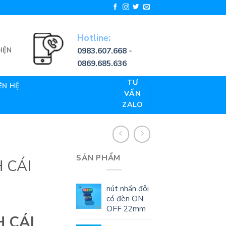
Hotline:
0983.607.668
-
IỆN
0869.685.636
TƯ
ÊN HỆ
VẤN
ZALO
SẢN PHẨM
 CÁI
nút nhấn đôi
có đèn ON
OFF 22mm
 CÁI