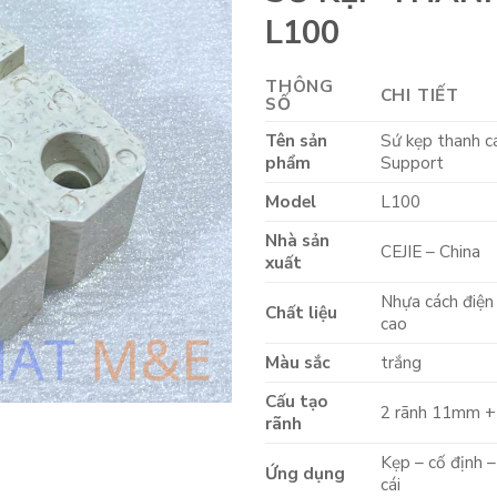
L100
THÔNG
CHI TIẾT
SỐ
Tên sản
Sứ kẹp thanh c
phẩm
Support
Model
L100
Nhà sản
CEJIE – China
xuất
Nhựa cách điện
Chất liệu
cao
Màu sắc
trắng
Cấu tạo
2 rãnh 11mm +
rãnh
Kẹp – cố định –
Ứng dụng
cái