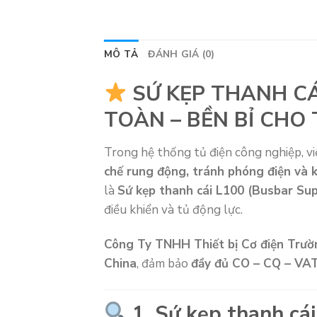
MÔ TẢ
ĐÁNH GIÁ (0)
SỨ KẸP THANH CÁ
TOÀN – BỀN BỈ CHO 
Trong hệ thống tủ điện công nghiệp, v
chế rung động, tránh phóng điện và k
là
Sứ kẹp thanh cái L100 (Busbar Su
điều khiển và tủ động lực.
Công Ty TNHH Thiết bị Cơ điện Trườ
China
, đảm bảo
đầy đủ CO – CQ – VA
1. Sứ kẹp thanh cái