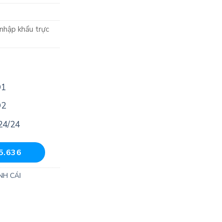
nhập khẩu trực
D1
D2
24/24
5.636
NH CÁI