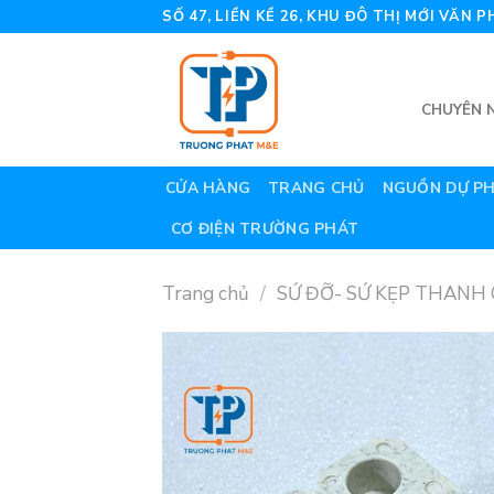
Skip
SỐ 47, LIỀN KỀ 26, KHU ĐÔ THỊ MỚI VĂN
to
content
CHUYÊN N
CỬA HÀNG
TRANG CHỦ
NGUỒN DỰ P
CƠ ĐIỆN TRƯỜNG PHÁT
Trang chủ
/
SỨ ĐỠ- SỨ KẸP THANH 