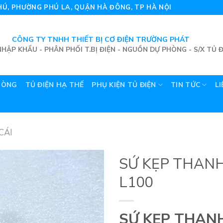
 PHÚ, PHƯỜNG PHÚ LA, QUẬN HÀ ĐÔNG, TP HÀ NỘI
CÔNG TY TNHH THIẾT BỊ CƠ ĐIỆN TRƯỜNG PHÁT
HẬP KHẨU - PHÂN PHỐI T.BỊ ĐIỆN - NGUỒN DỰ PHÒNG - S/X TỦ Đ
HÒNG
TỦ ĐIỆN HẠ THẾ
PHỤ KIỆN TỦ ĐIỆN
TIN TỨC
LI
CÁI
SỨ KẸP THANH
L100
SỨ KẸP THANH