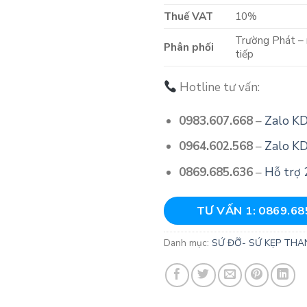
Thuế VAT
10%
Trường Phát – 
Phân phối
tiếp
Hotline tư vấn:
0983.607.668
–
Zalo K
0964.602.568
–
Zalo K
0869.685.636
–
Hỗ trợ 
TƯ VẤN 1: 0869.68
Danh mục:
SỨ ĐỠ- SỨ KẸP THA