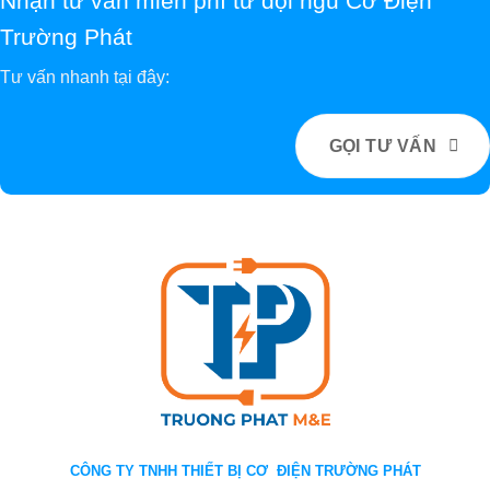
Nhận tư vấn miễn phí từ đội ngũ Cơ Điện
Trường Phát
Tư vấn nhanh tại đây:
GỌI TƯ VẤN
CÔNG TY TNHH THIẾT BỊ CƠ ĐIỆN TRƯỜNG PHÁT