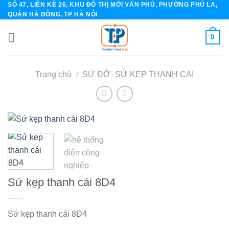
SỐ 47, LIỀN KỀ 26, KHU ĐÔ THỊ MỚI VĂN PHÚ, PHƯỜNG PHÚ LA,
Skip
QUẬN HÀ ĐÔNG, TP HÀ NỘI
to
content
0
Trang chủ
/
SỨ ĐỠ- SỨ KẸP THANH CÁI
Sứ kẹp thanh cái 8D4
Sứ kẹp thanh cái 8D4