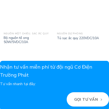
NGUỒN MỘT CHIỀU, SẠC ẮC QUY
NGUỒN DỰ PHÒNG
Bộ nguồn tổ ong
Tủ sạc ắc quy 220VDC/10A
50W/5VDC/10A
Nhận tư vấn miễn phí từ đội ngũ Cơ Điện
Trường Phát
Tư vấn nhanh tại đây:
GỌI TƯ VẤN