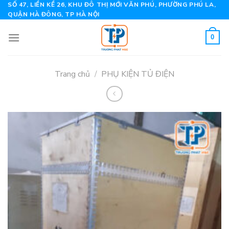
Skip
SỐ 47, LIỀN KỀ 26, KHU ĐÔ THỊ MỚI VĂN PHÚ, PHƯỜNG PHÚ LA,
QUẬN HÀ ĐÔNG, TP HÀ NỘI
to
content
0
Trang chủ
/
PHỤ KIỆN TỦ ĐIỆN