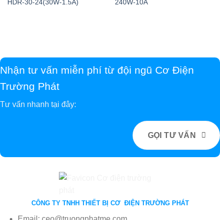
HDR-30-24(30W-1.5A)
240W-10A
Nhận tư vấn miễn phí từ đội ngũ Cơ Điện
Trường Phát
Tư vấn nhanh tại đây:
GỌI TƯ VẤN
CÔNG TY TNHH THIẾT BỊ CƠ ĐIỆN TRƯỜNG PHÁT
Email: ceo@truongphatme.com