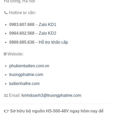
Hà Đông, Hà Nội
📞 Hotline tư vấn:
0983.607.668
–
Zalo KD1
0964.602.568
–
Zalo KD2
0869.685.636
–
Hỗ trợ khẩn cấp
🌐 Website:
phukientudien.com.vn
truongphatme.com
tudienhathe.com
📧 Email:
kinhdoanh3@truongphatme.com
👉 Sở hữu bộ nguồn HS-500-48V ngay hôm nay để