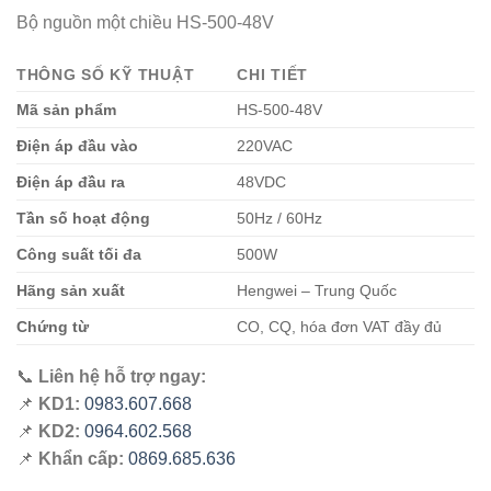
Bộ nguồn một chiều HS-500-48V
THÔNG SỐ KỸ THUẬT
CHI TIẾT
Mã sản phẩm
HS-500-48V
Điện áp đầu vào
220VAC
Điện áp đầu ra
48VDC
Tần số hoạt động
50Hz / 60Hz
Công suất tối đa
500W
Hãng sản xuất
Hengwei – Trung Quốc
Chứng từ
CO, CQ, hóa đơn VAT đầy đủ
📞
Liên hệ hỗ trợ ngay:
📌
KD1:
0983.607.668
📌
KD2:
0964.602.568
📌
Khẩn cấp:
0869.685.636