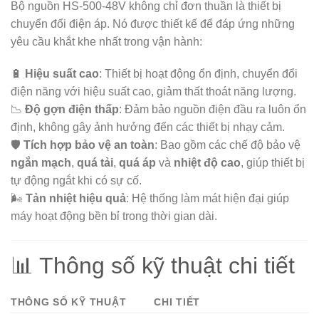
Bộ nguồn HS-500-48V không chỉ đơn thuần là thiết bị
chuyển đổi điện áp. Nó được thiết kế để đáp ứng những
yêu cầu khắt khe nhất trong vận hành:
🔋
Hiệu suất cao
: Thiết bị hoạt động ổn định, chuyển đổi
điện năng với hiệu suất cao, giảm thất thoát năng lượng.
📉
Độ gợn điện thấp
: Đảm bảo nguồn điện đầu ra luôn ổn
định, không gây ảnh hưởng đến các thiết bị nhạy cảm.
🛡️
Tích hợp bảo vệ an toàn
: Bao gồm các chế độ bảo vệ
ngắn mạch
,
quá tải
,
quá áp
và
nhiệt độ cao
, giúp thiết bị
tự động ngắt khi có sự cố.
🌬️
Tản nhiệt hiệu quả
: Hệ thống làm mát hiện đại giúp
máy hoạt động bền bỉ trong thời gian dài.
📊 Thông số kỹ thuật chi tiết
THÔNG SỐ KỸ THUẬT
CHI TIẾT