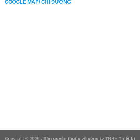
GOOGLE MAP/ CHỈ ĐƯỜNG
Copyright © 2026
. Bản quyền thuộc về công ty TNHH Thiết bị