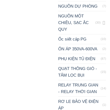
NGUỒN DỰ PHÒNG
(7)
NGUỒN MỘT
CHIỀU, SẠC ẮC
(30)
QUY
Ốc siết cáp PG
(10)
ỔN ÁP 350VA-600VA
(2)
PHỤ KIỆN TỦ ĐIỆN
(87)
QUẠT THÔNG GIÓ -
(15)
TẤM LỌC BỤI
RELAY TRUNG GIAN
(14)
- RELAY THỜI GIAN
RƠ LE BẢO VỆ ĐIỆN
(1)
ÁP