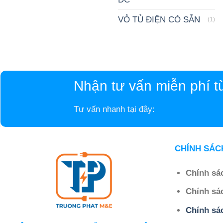
VỎ TỦ ĐIỆN CÓ SẴN
(1)
Nhận tư vấn miễn phí t
Tư vấn nhanh tại đây:
CHÍNH SÁC
Chính sá
Chính sá
Chính sá