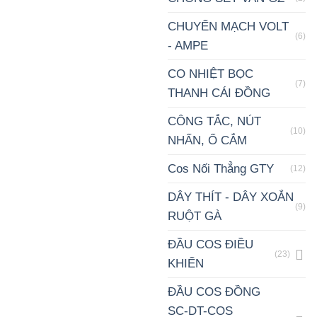
CHUYỂN MẠCH VOLT
(6)
- AMPE
CO NHIỆT BỌC
(7)
THANH CÁI ĐỒNG
CÔNG TẮC, NÚT
(10)
NHẤN, Ổ CẮM
Cos Nối Thẳng GTY
(12)
DÂY THÍT - DÂY XOẮN
(9)
RUỘT GÀ
ĐẦU COS ĐIỀU
(23)
KHIỂN
ĐẦU COS ĐỒNG
SC-DT-COS