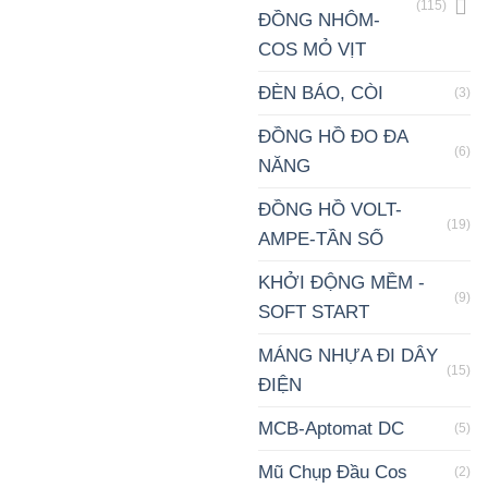
(115)
ĐỒNG NHÔM-
COS MỎ VỊT
ĐÈN BÁO, CÒI
(3)
ĐỒNG HỒ ĐO ĐA
(6)
NĂNG
ĐỒNG HỒ VOLT-
(19)
AMPE-TẦN SỐ
KHỞI ĐỘNG MỀM -
(9)
SOFT START
MÁNG NHỰA ĐI DÂY
(15)
ĐIỆN
MCB-Aptomat DC
(5)
Mũ Chụp Đầu Cos
(2)