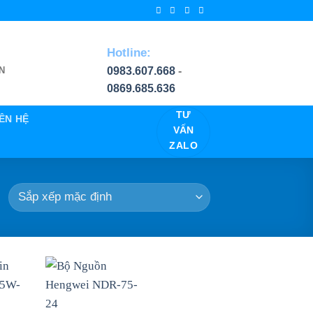
Hotline:
0983.607.668
-
N
0869.685.636
TƯ
IÊN HỆ
VẤN
ZALO