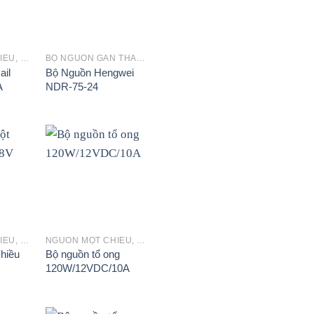
+
NGUỒN MỘT CHIỀU, SẠC ẮC QUY
BỘ NGUỒN GẮN THANH RAY
ail
Bộ Nguồn Hengwei
A
NDR-75-24
+
NGUỒN MỘT CHIỀU, SẠC ẮC QUY
NGUỒN MỘT CHIỀU, SẠC ẮC QUY
hiều
Bộ nguồn tổ ong
120W/12VDC/10A