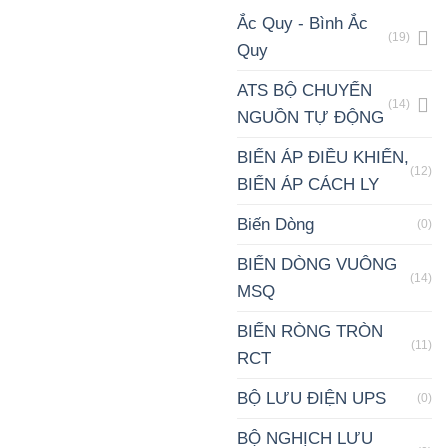
Ắc Quy - Bình Ắc
(19)
Quy
ATS BỘ CHUYỂN
(14)
NGUỒN TỰ ĐỘNG
BIẾN ÁP ĐIỀU KHIỂN,
(12)
BIẾN ÁP CÁCH LY
Biến Dòng
(0)
BIẾN DÒNG VUÔNG
(14)
MSQ
BIẾN RÒNG TRÒN
(11)
RCT
BỘ LƯU ĐIỆN UPS
(0)
BỘ NGHỊCH LƯU