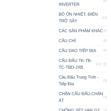
(0)
INVERTER
BỘ ỔN NHIỆT, ĐIỆN
(11)
TRỞ SẤY
CÁC SẢN PHẨM KHÁC
(0)
CẦU CHÌ
(8)
CẦU DAO TIẾP ĐỊA
(0)
CẦU ĐẤU TK-TB-
(12)
TC-TBD-JXB
Cầu Đấu Trung Tính -
(3)
Tiếp Địa
CHẶN CẦU ĐẤU,CHẶN
(3)
ÁT
CHỐNG SÉT VAN GZ
(2)