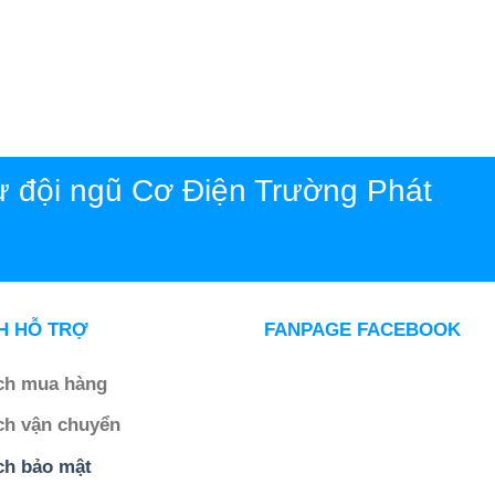
ừ đội ngũ Cơ Điện Trường Phát
H HỖ TRỢ
FANPAGE FACEBOOK
ch mua hàng
ch vận chuyển
ch bảo mật