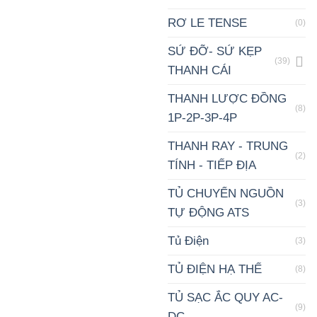
RƠ LE TENSE
(0)
SỨ ĐỠ- SỨ KẸP
(39)
THANH CÁI
THANH LƯỢC ĐỒNG
(8)
1P-2P-3P-4P
THANH RAY - TRUNG
(2)
TÍNH - TIẾP ĐỊA
TỦ CHUYỂN NGUỒN
(3)
TỰ ĐỘNG ATS
Tủ Điện
(3)
TỦ ĐIỆN HẠ THẾ
(8)
TỦ SẠC ẮC QUY AC-
(9)
DC