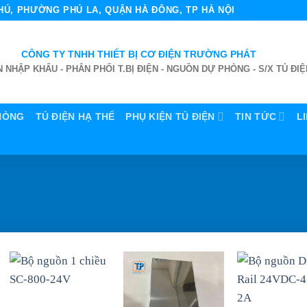
 PHÚ, PHƯỜNG PHÚ LA, QUẬN HÀ ĐÔNG, TP HÀ NỘI
CÔNG TY TNHH THIẾT BỊ CƠ ĐIỆN TRƯỜNG PHÁT
 NHẬP KHẨU - PHÂN PHỐI T.BỊ ĐIỆN - NGUỒN DỰ PHÒNG - S/X TỦ ĐIỆ
HÒNG
TỦ ĐIỆN HẠ THẾ
PHỤ KIỆN TỦ ĐIỆN
TIN TỨC
L