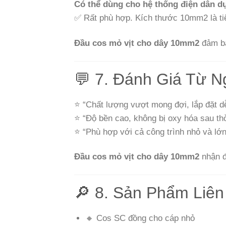
Có thể dùng cho hệ thống điện dân 
✅ Rất phù hợp. Kích thước 10mm2 là tiê
Đầu cos mỏ vịt cho dây 10mm2
đảm bả
💬 7. Đánh Giá Từ 
⭐ “Chất lượng vượt mong đợi, lắp đặt d
⭐ “Độ bền cao, không bị oxy hóa sau thờ
⭐ “Phù hợp với cả công trình nhỏ và lớn,
Đầu cos mỏ vịt cho dây 10mm2
nhận đ
🔎 8. Sản Phẩm Liê
🔸 Cos SC đồng cho cáp nhỏ