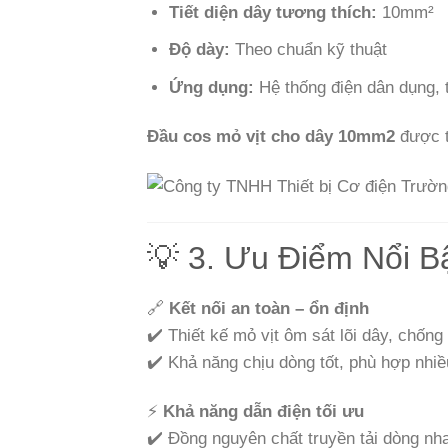
Tiết diện dây tương thích:
10mm²
Độ dày:
Theo chuẩn kỹ thuật
Ứng dụng:
Hệ thống điện dân dụng, tủ
Đầu cos mỏ vịt cho dây 10mm2
được t
💡 3. Ưu Điểm Nổi B
🔗
Kết nối an toàn – ổn định
✔️ Thiết kế mỏ vịt ôm sát lõi dây, chống 
✔️ Khả năng chịu dòng tốt, phù hợp nhiều 
⚡
Khả năng dẫn điện tối ưu
✔️ Đồng nguyên chất truyền tải dòng nha