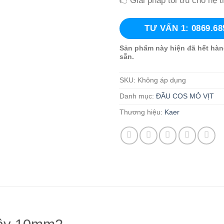
👉Giải pháp tối ưu cho hệ t
TƯ VẤN 1: 0869.68
Sản phẩm này hiện đã hết hàn
sẵn.
SKU:
Không áp dụng
Danh mục:
ĐẦU COS MỎ VỊT
Thương hiệu:
Kaer