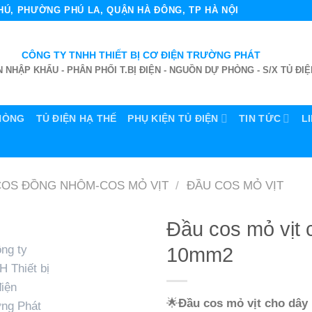
 PHÚ, PHƯỜNG PHÚ LA, QUẬN HÀ ĐÔNG, TP HÀ NỘI
CÔNG TY TNHH THIẾT BỊ CƠ ĐIỆN TRƯỜNG PHÁT
 NHẬP KHẨU - PHÂN PHỐI T.BỊ ĐIỆN - NGUỒN DỰ PHÒNG - S/X TỦ ĐIỆ
HÒNG
TỦ ĐIỆN HẠ THẾ
PHỤ KIỆN TỦ ĐIỆN
TIN TỨC
L
COS ĐỒNG NHÔM-COS MỎ VỊT
/
ĐẦU COS MỎ VỊT
Đầu cos mỏ vịt 
10mm2
🌟
Đầu cos mỏ vịt cho dâ