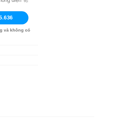
hống điện 🚀
5.636
g và không có