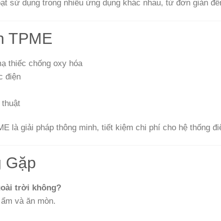
oạt sử dụng trong nhiều ứng dụng khác nhau, từ đơn giản đ
ọn TPME
mạ thiếc chống oxy hóa
c điện
 thuật
 là giải pháp thông minh, tiết kiệm chi phí cho hệ thống đi
g Gặp
oài trời không?
ộ ẩm và ăn mòn.