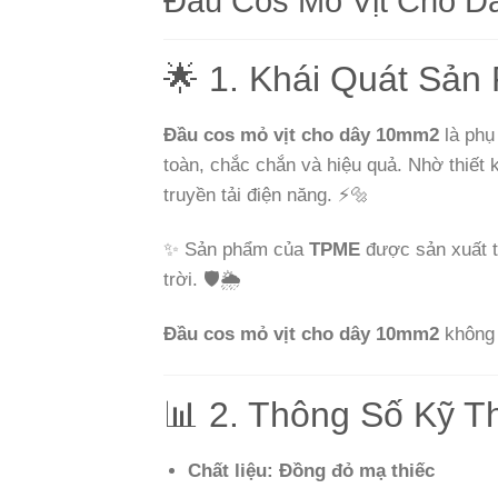
Đầu Cos Mỏ Vịt Cho 
🌟 1. Khái Quát Sả
Đầu cos mỏ vịt cho dây 10mm2
là phụ 
toàn, chắc chắn và hiệu quả. Nhờ thiết k
truyền tải điện năng. ⚡🔩
✨ Sản phẩm của
TPME
được sản xuất t
trời. 🛡️🌦️
Đầu cos mỏ vịt cho dây 10mm2
không c
📊 2. Thông Số Kỹ T
Chất liệu: Đồng đỏ mạ thiếc