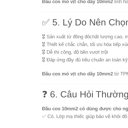
Đầu cos mỏ vịt cho dây 10mm2
linh h
✅ 5. Lý Do Nên Ch
🎖️ Sản xuất từ đồng đỏchất lượng cao, 
🎖️ Thiết kế chắc chắn, tối ưu hóa tiếp xú
🎖️ Dễ thi công, độ bền vượt trội
🎖️ Đáp ứng đầy đủ tiêu chuẩn an toàn kỹ
Đầu cos mỏ vịt cho dây 10mm2
từ TPME
❓ 6. Câu Hỏi Thườn
Đầu cos 10mm2 có dùng được cho ng
✅ Có. Lớp mạ thiếc giúp bảo vệ khỏi đ