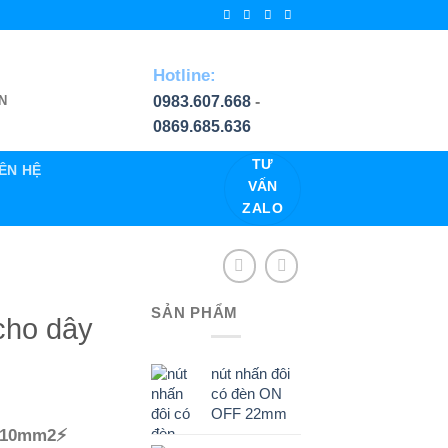
Hotline:
0983.607.668
-
N
0869.685.636
TƯ
IÊN HỆ
VẤN
ZALO
SẢN PHẨM
cho dây
nút nhấn đôi
có đèn ON
OFF 22mm
y 10mm2⚡