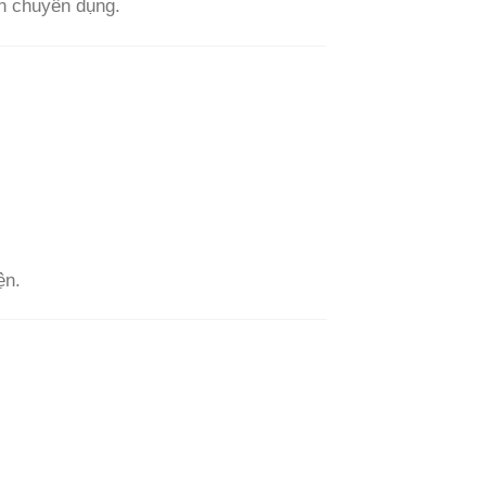
ến chuyên dụng.
ện.