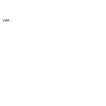
c nhau.
.