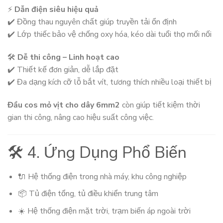
⚡
Dẫn điện siêu hiệu quả
✔️ Đồng thau nguyên chất giúp truyền tải ổn định
✔️ Lớp thiếc bảo vệ chống oxy hóa, kéo dài tuổi thọ mối nối
🛠️
Dễ thi công – Linh hoạt cao
✔️ Thiết kế đơn giản, dễ lắp đặt
✔️ Đa dạng kích cỡ lỗ bắt vít, tương thích nhiều loại thiết bị
Đầu cos mỏ vịt cho dây 6mm2
còn giúp tiết kiệm thời
gian thi công, nâng cao hiệu suất công việc.
🛠️ 4. Ứng Dụng Phổ Biến
🔌 Hệ thống điện trong nhà máy, khu công nghiệp
📦 Tủ điện tổng, tủ điều khiển trung tâm
☀️ Hệ thống điện mặt trời, trạm biến áp ngoài trời