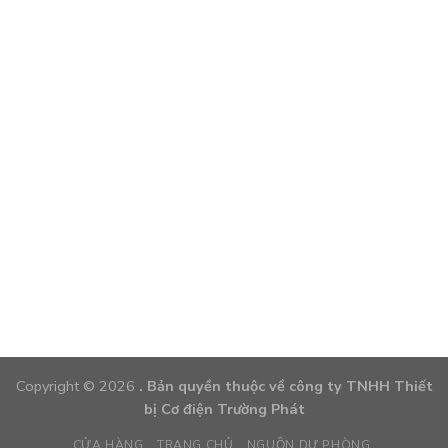
Copyright © 2026
. Bản quyền thuộc về công ty TNHH Thiết
bị Cơ điện Trường Phát
CỬA HÀNG
TRANG CHỦ
NGUỒN DỰ PHÒNG