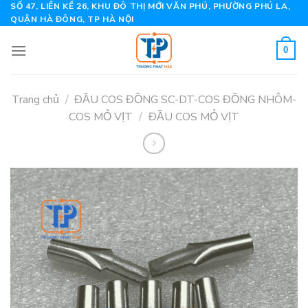
Skip
SỐ 47, LIỀN KỀ 26, KHU ĐÔ THỊ MỚI VĂN PHÚ, PHƯỜNG PHÚ LA,
QUẬN HÀ ĐÔNG, TP HÀ NỘI
to
content
0
Trang chủ
/
ĐẦU COS ĐỒNG SC-DT-COS ĐỒNG NHÔM-
COS MỎ VỊT
/
ĐẦU COS MỎ VỊT