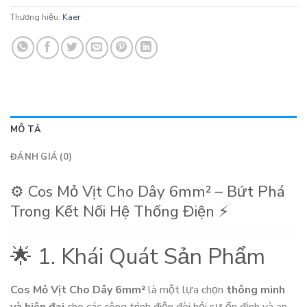
Thương hiệu:
Kaer
MÔ TẢ
ĐÁNH GIÁ (0)
⚙️ Cos Mỏ Vịt Cho Dây 6mm² – Bứt Phá
Trong Kết Nối Hệ Thống Điện ⚡
🌟 1. Khái Quát Sản Phẩm
Cos Mỏ Vịt Cho Dây 6mm²
là một lựa chọn
thông minh
và hiện đại
cho các công trình điện đòi hỏi sự ổn định và an