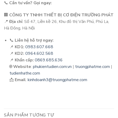
📞
Cần tư vấn? Gọi ngay:
🏢
CÔNG TY TNHH THIẾT BỊ CƠ ĐIỆN TRƯỜNG PHÁT
📍
Địa chỉ
: Số 47, Liền kề 26, Khu đô thị Văn Phú, Phú La,
Hà Đông, Hà Nội
📞
Liên hệ hỗ trợ ngay:
📌
KD1:
0983.607.668
📌
KD2:
0964.602.568
📌
Khẩn cấp:
0869.685.636
🌐
Website
:
phukientudien.com.vn
|
truongphatme.com
|
tudienhathe.com
📩
Email
:
kinhdoanh3@truongphatme.com
SẢN PHẨM TƯƠNG TỰ